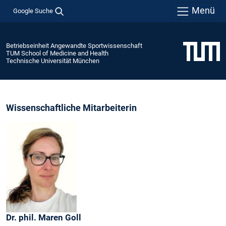
Menü
Google Suche
Betriebseinheit Angewandte Sportwissenschaft
TUM School of Medicine and Health
Technische Universität München
Wissenschaftliche Mitarbeiterin
Dr. phil.
Maren
Goll