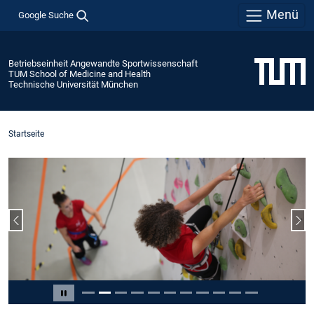
Menü
Google Suche
Betriebseinheit Angewandte Sportwissenschaft
TUM School of Medicine and Health
Technische Universität München
Startseite
Vorheriger Slide
Näc
Slide 2 von 11
Carousel pausieren