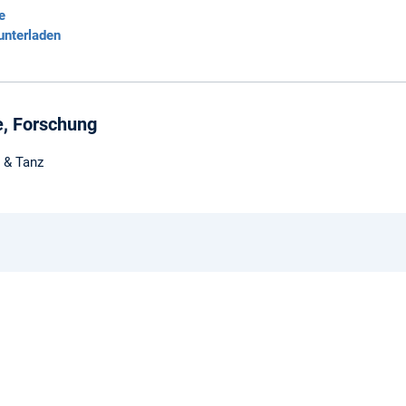
e
unterladen
e, Forschung
 & Tanz