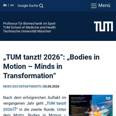
Menü
de
en
Google Suche
Professur für Biomechanik im Sport
TUM School of Medicine and Health
Technische Universität München
„TUM tanzt! 2026“: „Bodies in
Motion – Minds in
Transformation“
NEWS DES DEPARTMENTS
|
03.06.2026
Nach dem erfolgreichen Auftakt im
vergangenen Jahr geht „
TUM tanzt!
2026
“ in die zweite Runde. Unter
dem Motto „Bodies in Motion –