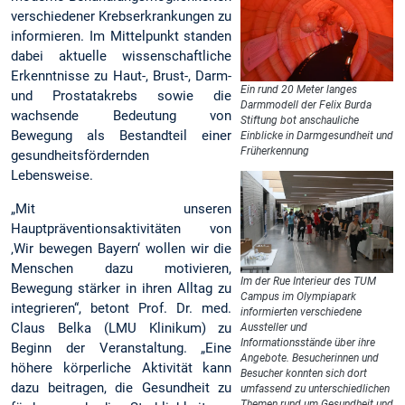
verschiedener Krebserkrankungen zu
informieren. Im Mittelpunkt standen
dabei aktuelle wissenschaftliche
Erkenntnisse zu Haut-, Brust-, Darm-
Ein rund 20 Meter langes
und Prostatakrebs sowie die
Darmmodell der Felix Burda
wachsende Bedeutung von
Stiftung bot anschauliche
Bewegung als Bestandteil einer
Einblicke in Darmgesundheit und
Früherkennung
gesundheitsfördernden
Lebensweise.
„Mit unseren
Hauptpräventionsaktivitäten von
‚Wir bewegen Bayern‘ wollen wir die
Menschen dazu motivieren,
Im der Rue Interieur des TUM
Bewegung stärker in ihren Alltag zu
Campus im Olympiapark
integrieren“, betont Prof. Dr. med.
informierten verschiedene
Claus Belka (LMU Klinikum) zu
Aussteller und
Informationsstände über ihre
Beginn der Veranstaltung. „Eine
Angebote. Besucherinnen und
höhere körperliche Aktivität kann
Besucher konnten sich dort
dazu beitragen, die Gesundheit zu
umfassend zu unterschiedlichen
Themen rund um Gesundheit und