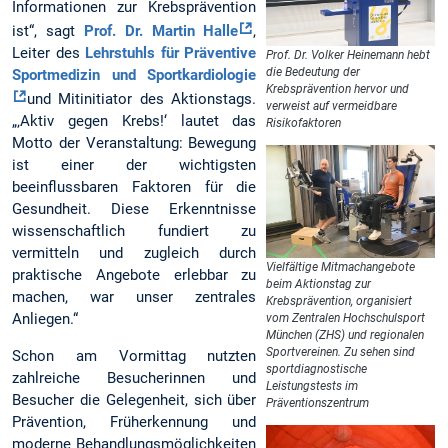
Informationen zur Krebsprävention
ist“, sagt
Prof. Dr. Martin Halle
,
Leiter des
Lehrstuhls für Präventive
Prof. Dr. Volker Heinemann hebt
die Bedeutung der
Sportmedizin und Sportkardiologie
Krebsprävention hervor und
und Mitinitiator des Aktionstags.
verweist auf vermeidbare
„‚Aktiv gegen Krebs!‘ lautet das
Risikofaktoren
Motto der Veranstaltung: Bewegung
ist einer der wichtigsten
beeinflussbaren Faktoren für die
Gesundheit. Diese Erkenntnisse
wissenschaftlich fundiert zu
vermitteln und zugleich durch
Vielfältige Mitmachangebote
praktische Angebote erlebbar zu
beim Aktionstag zur
machen, war unser zentrales
Krebsprävention, organisiert
Anliegen.“
vom Zentralen Hochschulsport
München (ZHS) und regionalen
Sportvereinen. Zu sehen sind
Schon am Vormittag nutzten
sportdiagnostische
zahlreiche Besucherinnen und
Leistungstests im
Besucher die Gelegenheit, sich über
Präventionszentrum
Prävention, Früherkennung und
moderne Behandlungsmöglichkeiten