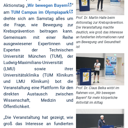
Aktionstag „
Wir bewegen Bayern
“
am
TUM Campus im Olympiapark
Prof. Dr. Martin Halle beim
drehte sich am Samstag alles um
Aktionstag zur Krebsprävention.
die Frage, wie Bewegung zur
Die Veranstaltung machte
Krebsprävention beitragen kann.
deutlich, wie groß das Interesse
Gemeinsam mit einer Reihe
an fundierten Informationen rund
um Bewegung und Gesundheit
ausgewiesener Expertinnen und
ist
Experten der Technischen
Universität München (TUM), der
Ludwig-Maximilians-Universität
(LMU) sowie ihrer
Universitätsklinika (TUM Klinikum
und LMU Klinikum) bot die
Veranstaltung eine Plattform für den
Prof. Dr. Claus Belka wirbt im
Rahmen von „Wir bewegen
direkten Austausch zwischen
Bayern“ für mehr körperliche
Wissenschaft, Medizin und
Aktivität im Alltag
Öffentlichkeit.
„Die Veranstaltung hat gezeigt, wie
groß das Interesse an fundierten