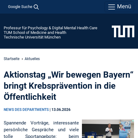
Menü
Google Suche
Professur für Psychology & Digital Mental Health Care
TUM School of Medicine and Health
Technische Universität München
Startseite
Aktuelles
Aktionstag „Wir bewegen Bayern“
bringt Krebsprävention in die
Öffentlichkeit
NEWS DES DEPARTMENTS
|
13.06.2026
Spannende Vorträge, interessante
persönliche Gespräche und viele
tolle Sportangebote: beim