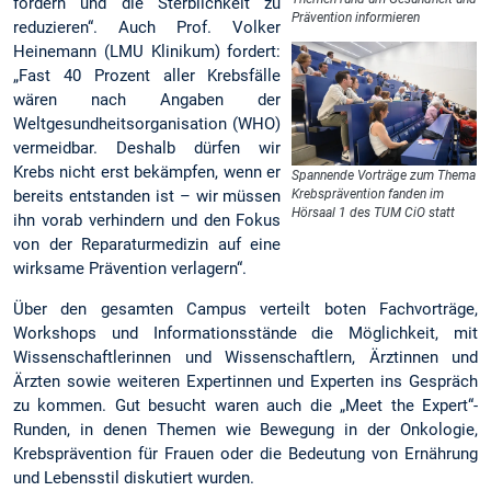
fördern und die Sterblichkeit zu
Prävention informieren
reduzieren“. Auch Prof. Volker
Heinemann (LMU Klinikum) fordert:
„Fast 40 Prozent aller Krebsfälle
wären nach Angaben der
Weltgesundheitsorganisation (WHO)
vermeidbar. Deshalb dürfen wir
Krebs nicht erst bekämpfen, wenn er
Spannende Vorträge zum Thema
bereits entstanden ist – wir müssen
Krebsprävention fanden im
Hörsaal 1 des TUM CiO statt
ihn vorab verhindern und den Fokus
von der Reparaturmedizin auf eine
wirksame Prävention verlagern“.
Über den gesamten Campus verteilt boten Fachvorträge,
Workshops und Informationsstände die Möglichkeit, mit
Wissenschaftlerinnen und Wissenschaftlern, Ärztinnen und
Ärzten sowie weiteren Expertinnen und Experten ins Gespräch
zu kommen. Gut besucht waren auch die „Meet the Expert“-
Runden, in denen Themen wie Bewegung in der Onkologie,
Krebsprävention für Frauen oder die Bedeutung von Ernährung
und Lebensstil diskutiert wurden.