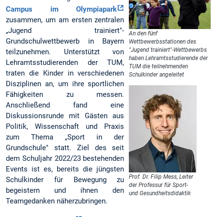
Campus im Olympiapark
zusammen, um am ersten zentralen
„Jugend trainiert"-
An den fünf
Grundschulwettbewerb in Bayern
Wettbewerbsstationen des
"Jugend trainiert"-Wettbewerbs
teilzunehmen. Unterstützt von
haben Lehramtsstudierende der
Lehramtsstudierenden der TUM,
TUM die teilnehmenden
traten die Kinder in verschiedenen
Schulkinder angeleitet
Disziplinen an, um ihre sportlichen
Fähigkeiten zu messen.
Anschließend fand eine
Diskussionsrunde mit Gästen aus
Politik, Wissenschaft und Praxis
zum Thema „Sport in der
Grundschule" statt. Ziel des seit
dem Schuljahr 2022/23 bestehenden
Events ist es, bereits die jüngsten
Prof. Dr. Filip Mess, Leiter
Schulkinder für Bewegung zu
der Professur für Sport-
begeistern und ihnen den
und Gesundheitsdidaktik
Teamgedanken näherzubringen.