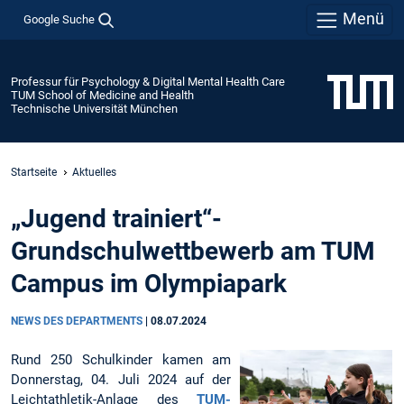
Menü
Google Suche
Professur für Psychology & Digital Mental Health Care
TUM School of Medicine and Health
Technische Universität München
Startseite
Aktuelles
„Jugend trainiert“-
Grundschulwettbewerb am TUM
Campus im Olympiapark
NEWS DES DEPARTMENTS
|
08.07.2024
Rund 250 Schulkinder kamen am
Donnerstag, 04. Juli 2024 auf der
Leichtathletik-Anlage des
TUM-