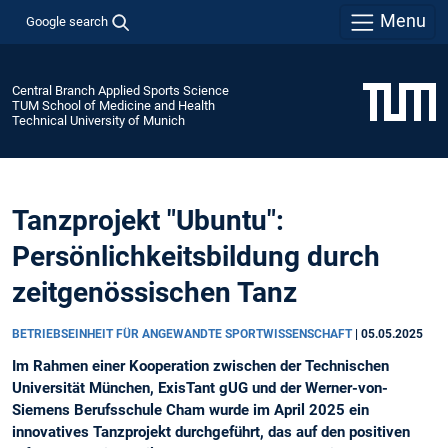
Menu
Google search
Central Branch Applied Sports Science
TUM School of Medicine and Health
Technical University of Munich
Tanzprojekt "Ubuntu":
Persönlichkeitsbildung durch
zeitgenössischen Tanz
BETRIEBSEINHEIT FÜR ANGEWANDTE SPORTWISSENSCHAFT
|
05.05.2025
Im Rahmen einer Kooperation zwischen der Technischen
Universität München, ExisTant gUG und der Werner-von-
Siemens Berufsschule Cham wurde im April 2025 ein
innovatives Tanzprojekt durchgeführt, das auf den positiven