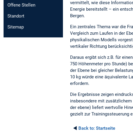
vermittelt, wie diese Informatio
Offene Stellen
Energie bereitstellt – ein entsc
Bergen.
Standort
Ein zentrales Thema war die Fr
Sitemap
Vergleich zum Laufen in der Ebe
physikalischen Modells vorgeste
vertikaler Richtung berücksichti
Daraus ergibt sich z.B. für eine
750 Höhenmeter pro Stunde) ber
der Ebene bei gleicher Belastu
10 kg würde eine äquivalente L
erfordern.
Die Ergebnisse zeigen eindrucks
insbesondere mit zusätzlichem 
der ebene) liefert wertvolle Hin
gezielt zur Trainingssteuerung 
◄
Back to:
Startseite