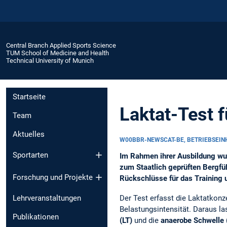
Central Branch Applied Sports Science
TUM School of Medicine and Health
Technical University of Munich
Startseite
Laktat-Test f
Team
Aktuelles
W00BBR-NEWSCAT-BE, BETRIEBSEI
Sportarten
Im Rahmen ihrer Ausbildung wu
zum Staatlich geprüften Bergfüh
Forschung und Projekte
Rückschlüsse für das Training 
Der Test erfasst die Laktatkonz
Lehrveranstaltungen
Belastungsintensität. Daraus l
Publikationen
(LT)
und die
anaerobe Schwelle 