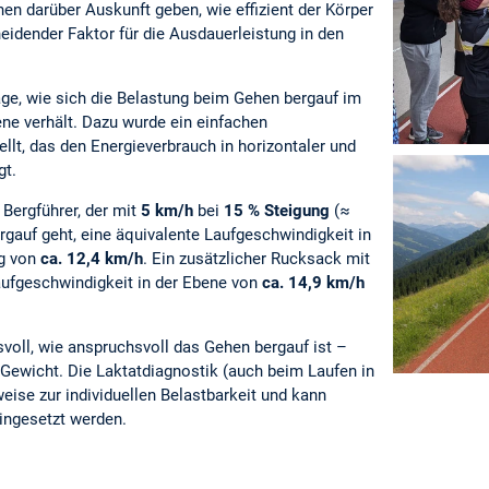
nen darüber Auskunft geben, wie effizient der Körper
heidender Faktor für die Ausdauerleistung in den
age, wie sich die Belastung beim Gehen bergauf im
ne verhält. Dazu wurde ein einfachen
llt, das den Energieverbrauch in horizontaler und
gt.
n Bergführer, der mit
5 km/h
bei
15 % Steigung
(≈
gauf geht, eine äquivalente Laufgeschwindigkeit in
ng von
ca. 12,4 km/h
. Ein zusätzlicher Rucksack mit
aufgeschwindigkeit in der Ebene von
ca. 14,9 km/h
voll, wie anspruchsvoll das Gehen bergauf ist –
Gewicht. Die Laktatdiagnostik (auch beim Laufen in
weise zur individuellen Belastbarkeit und kann
eingesetzt werden.