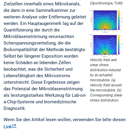
Zielzellen innerhalb eines Mikrokanals,
(Sportbiologie, TUM)
die dann in eine Sammelkammer zur
weiteren Analyse oder Entfernung geleitet
werden. Ein Hauptaugenmerk lag auf der
Quantifizierung der durch die
Mikroblasenströmung verursachten
Scherspannungsverteilung, die die
Biokompatibilität der Methode bestätigte.
Selbst bei längerer Exposition wurden
Velocity field and
keine Schäden an lebenden Zellen
shear stress
beobachtet, was die Sicherheit und
distribution induced
Lebensfähigkeit des Mikrostroms
by an actuated
microbubble. (a)
unterstreicht. Diese Ergebnisse zeigen
Velocity field around
das Potenzial der Mikroblasenströmung
the microbubble. (b)
als leistungsstarkes Werkzeug für Lab-on-
Corresponding shear
stress distribution.
a-Chip-Systeme und biomedizinische
Diagnostik.
Wenn Sie den Artikel lesen wollen, verwenden Sie bitte diesen
Link
.