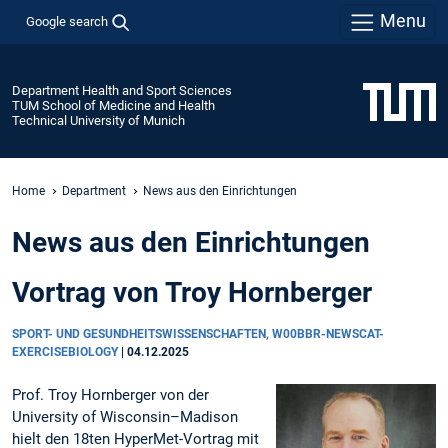
Menu
Google search
Department Health and Sport Sciences
TUM School of Medicine and Health
Technical University of Munich
Home
Department
News aus den Einrichtungen
News aus den Einrichtungen
Vortrag von Troy Hornberger
SPORT- UND GESUNDHEITSWISSENSCHAFTEN, W00BBR-NEWSCAT-
EXERCISEBIOLOGY
|
04.12.2025
Prof. Troy Hornberger von der
University of Wisconsin–Madison
hielt den 18ten HyperMet-Vortrag mit