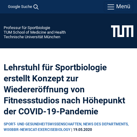
Menü
Google Suche
Professur für Sportbiologie
TUM School of Medicine and Health
Technische Universität München
Lehrstuhl für Sportbiologie
erstellt Konzept zur
Wiedereröffnung von
Fitnessstudios nach Höhepunkt
der COVID-19-Pandemie
SPORT- UND GESUNDHEITSWISSENSCHAFTEN, NEWS DES DEPARTMENTS,
W00BBR-NEWSCAT-EXERCISEBIOLOGY
|
19.05.2020