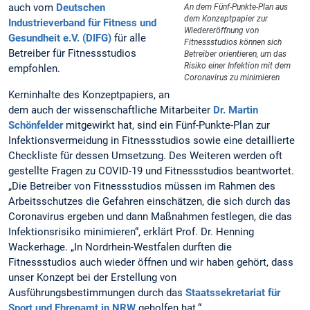
auch vom
Deutschen
An dem Fünf-Punkte-Plan aus
dem Konzeptpapier zur
Industrieverband für Fitness und
Wiedereröffnung von
Gesundheit e.V. (DIFG)
für alle
Fitnessstudios können sich
Betreiber für Fitnessstudios
Betreiber orientieren, um das
Risiko einer Infektion mit dem
empfohlen.
Coronavirus zu minimieren
Kerninhalte des Konzeptpapiers, an
dem auch der wissenschaftliche Mitarbeiter
Dr. Martin
Schönfelder
mitgewirkt hat, sind ein Fünf-Punkte-Plan zur
Infektionsvermeidung in Fitnessstudios sowie eine detaillierte
Checkliste für dessen Umsetzung. Des Weiteren werden oft
gestellte Fragen zu COVID-19 und Fitnessstudios beantwortet.
„Die Betreiber von Fitnessstudios müssen im Rahmen des
Arbeitsschutzes die Gefahren einschätzen, die sich durch das
Coronavirus ergeben und dann Maßnahmen festlegen, die das
Infektionsrisiko minimieren“, erklärt Prof. Dr. Henning
Wackerhage. „In Nordrhein-Westfalen durften die
Fitnessstudios auch wieder öffnen und wir haben gehört, dass
unser Konzept bei der Erstellung von
Ausführungsbestimmungen durch das
Staatssekretariat für
Sport und Ehrenamt in NRW
geholfen hat.“