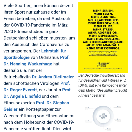
Viele Sportler_innen können derzeit
ihren Sport nur zuhause oder im
Freien betreiben, da seit Ausbruch
der COVID-19-Pandemie im März
2020 Fitnessstudios in ganz
Deutschland schließen mussten, um
den Ausbruch des Coronavirus zu
verlangsamen. Der
Lehrstuhl für
Sportbiologie
von Ordinarius
Prof.
Dr. Henning Wackerhage
hat
deshalb u.a. mit der
Der Deutsche Industrieverband
Betriebsärztin
Dr. Andrea Dietlmeier
,
für Gesundheit und Fitness e. V.
dem schottischen Virologen
Prof.
(DIFG) hat eine Kampagne unter
Dr. Roger Everett
, der Juristin
Prof.
dem Motto "Gesundheit braucht
Fitness" gestartet
Dr. Angela Lindfeld
und dem
Fitnessexperten
Prof. Dr. Stephan
Geisler
ein Konzeptpapier zur
Wiedereröffnung von Fitnessstudios
nach dem Höhepunkt der COVID-19-
Pandemie veröffentlicht. Dies wird