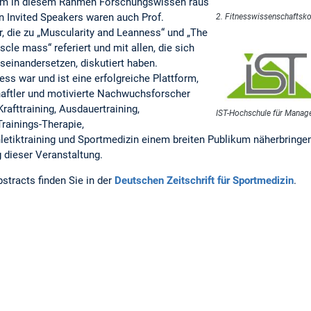
m in diesem Rahmen Forschungswissen raus
en Invited Speakers waren auch Prof.
2. Fitnesswissenschaftsk
, die zu „Muscularity and Leanness“ und „The
cle mass“ referiert und mit allen, die sich
seinandersetzen, diskutiert haben.
s war und ist eine erfolgreiche Plattform,
aftler und motivierte Nachwuchsforscher
afttraining, Ausdauertraining,
IST-Hochschule für Mana
rainings-Therapie,
tiktraining und Sportmedizin einem breiten Publikum näherbringen
g dieser Veranstaltung.
stracts finden Sie in der
Deutschen Zeitschrift für Sportmedizin
.