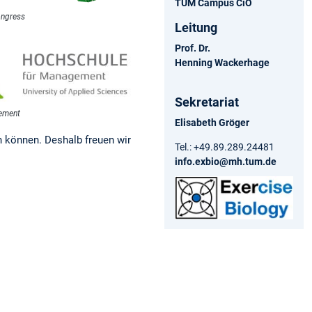
TUM Campus CiO
ongress
Leitung
Prof. Dr.
Henning Wackerhage
Sekretariat
gement
Elisabeth Gröger
 können. Deshalb freuen wir
Tel.: +49.89.289.24481
info.exbio@mh.tum.de