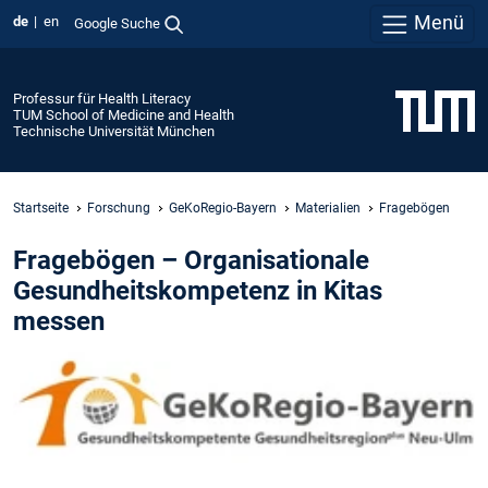
Menü
de
en
Google Suche
Professur für Health Literacy
TUM School of Medicine and Health
Technische Universität München
Startseite
Forschung
GeKoRegio-Bayern
Materialien
Fragebögen
Fragebögen – Organisationale
Gesundheitskompetenz in Kitas
messen