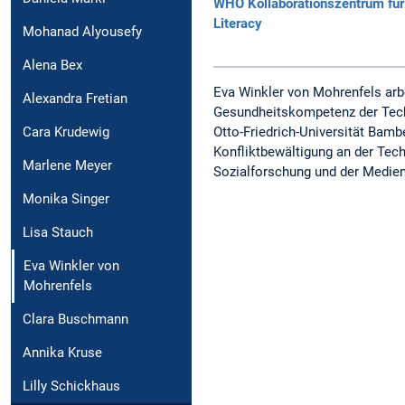
WHO Kollaborationszentrum für
Literacy
Mohanad Alyousefy
Alena Bex
Eva Winkler von Mohrenfels arbe
Alexandra Fretian
Gesundheitskompetenz der Techn
Otto-Friedrich-Universität Bam
Cara Krudewig
Konfliktbewältigung an der Te
Marlene Meyer
Sozialforschung und der Medie
Monika Singer
Lisa Stauch
Eva Winkler von
Mohrenfels
Clara Buschmann
Annika Kruse
Lilly Schickhaus