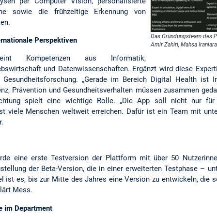
ysen per Computer Vision, personalisierte
äne sowie die frühzeitige Erkennung von
en.
Das Gründungsteam des Pr
ernationale Perspektiven
Amir Zahiri, Mahsa Irania
eint Kompetenzen aus Informatik,
ebswirtschaft und Datenwissenschaften. Ergänzt wird diese Expert
Gesundheitsforschung. „Gerade im Bereich Digital Health ist Int
genz, Prävention und Gesundheitsverhalten müssen zusammen gedac
ichtung spielt eine wichtige Rolle. „Die App soll nicht nur fü
st viele Menschen weltweit erreichen. Dafür ist ein Team mit unt
r.
urde eine erste Testversion der Plattform mit über 50 Nutzerinne
gstellung der Beta-Version, die in einer erweiterten Testphase – u
el ist es, bis zur Mitte des Jahres eine Version zu entwickeln, die s
klärt Mess.
re im Department