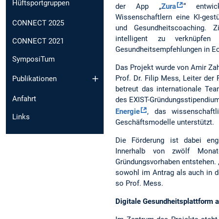
Hüftsportgruppen
der App „
Zura
“ entwic
Wissenschaftlern eine KI-gestü
CONNECT 2025
und Gesundheitscoaching. Zi
intelligent zu verknüpfen
CONNECT 2021
Gesundheitsempfehlungen in Ec
SymposiTum
Das Projekt wurde von Amir Zahi
Prof. Dr. Filip Mess, Leiter der
Publikationen
betreut das internationale T
Anfahrt
des EXIST-Gründungsstipendi
Energie
, das wissenschaft
Links
Geschäftsmodelle unterstützt.
Die Förderung ist dabei eng
Innerhalb von zwölf Monat
Gründungsvorhaben entstehen. „D
sowohl im Antrag als auch in d
so Prof. Mess.
Digitale Gesundheitsplattform 