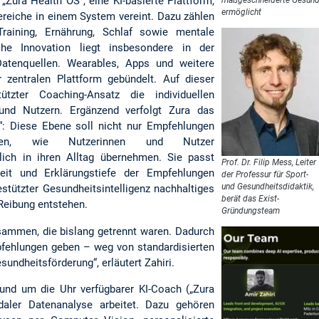
„Zura Health OS“, eine KI-basierte Plattform,
ermöglicht
reiche in einem System vereint. Dazu zählen
raining, Ernährung, Schlaf sowie mentale
che Innovation liegt insbesondere in der
 Datenquellen. Wearables, Apps und weitere
r zentralen Plattform gebündelt. Auf dieser
ützter Coaching-Ansatz die individuellen
und Nutzern. Ergänzend verfolgt Zura das
“: Diese Ebene soll nicht nur Empfehlungen
rnen, wie Nutzerinnen und Nutzer
lich in ihren Alltag übernehmen. Sie passt
Prof. Dr. Filip Mess, Leiter
keit und Erklärungstiefe der Empfehlungen
der Professur für Sport-
und Gesundheitsdidaktik,
gestützter Gesundheitsintelligenz nachhaltiges
berät das Exist-
Reibung entstehen.
Gründungsteam
sammen, die bislang getrennt waren. Dadurch
pfehlungen geben – weg von standardisierten
sundheitsförderung“, erläutert Zahiri.
rund um die Uhr verfügbarer KI-Coach („Zura
odaler Datenanalyse arbeitet. Dazu gehören