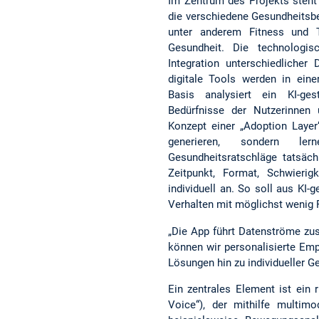
Im Zentrum des Projekts steht 
die verschiedene Gesundheitsbe
unter anderem Fitness und T
Gesundheit. Die technologis
Integration unterschiedlicher
digitale Tools werden in eine
Basis analysiert ein KI-gest
Bedürfnisse der Nutzerinnen 
Konzept einer „Adoption Layer
generieren, sondern le
Gesundheitsratschläge tatsäch
Zeitpunkt, Format, Schwierig
individuell an. So soll aus KI-
Verhalten mit möglichst wenig 
„Die App führt Datenströme zu
können wir personalisierte Em
Lösungen hin zu individueller Ge
Ein zentrales Element ist ein 
Voice“), der mithilfe multim