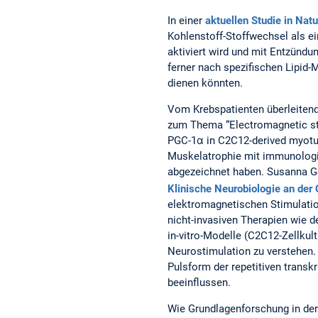
In einer
aktuellen Studie in Na
Kohlenstoff-Stoffwechsel als e
aktiviert wird und mit Entzündu
ferner nach spezifischen Lipid-
dienen könnten.
Vom Krebspatienten überleitend 
zum Thema “Electromagnetic sti
PGC-1α in C2C12-derived myotube
Muskelatrophie mit immunologi
abgezeichnet haben. Susanna Ger
Klinische Neurobiologie an der
elektromagnetischen Stimulation
nicht-invasiven Therapien wie d
in-vitro-Modelle (C2C12-Zellku
Neurostimulation zu verstehen. 
Pulsform der repetitiven trans
beeinflussen.
Wie Grundlagenforschung in der