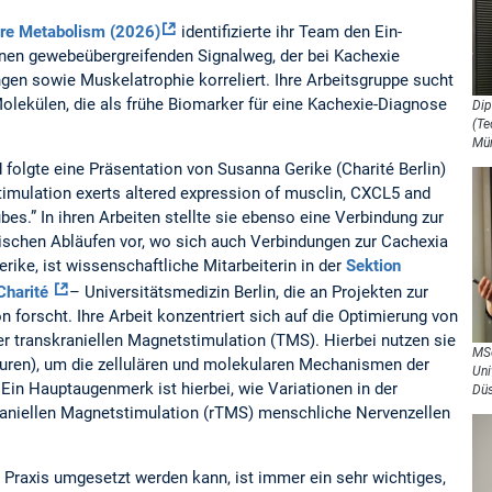
ture Metabolism (2026)
identifizierte ihr Team den Ein-
inen gewebeübergreifenden Signalweg, der bei Kachexie
ngen sowie Muskelatrophie korreliert. Ihre Arbeitsgruppe sucht
Molekülen, die als frühe Biomarker für eine Kachexie-Diagnose
Dip
(Te
Mü
folgte eine Präsentation von Susanna Gerike (Charité Berlin)
mulation exerts altered expression of musclin, CXCL5 and
s.” In ihren Arbeiten stellte sie ebenso eine Verbindung zur
schen Abläufen vor, wo sich auch Verbindungen zur Cachexia
ike, ist wissenschaftliche Mitarbeiterin in der
Sektion
 Charité
– Universitätsmedizin Berlin, die an Projekten zur
 forscht. Ihre Arbeit konzentriert sich auf die Optimierung von
er transkraniellen Magnetstimulation (TMS). Hierbei nutzen sie
MSc
lturen), um die zellulären und molekularen Mechanismen der
Uni
Ein Hauptaugenmerk ist hierbei, wie Variationen in der
Düs
kraniellen Magnetstimulation (rTMS) menschliche Nervenzellen
 Praxis umgesetzt werden kann, ist immer ein sehr wichtiges,