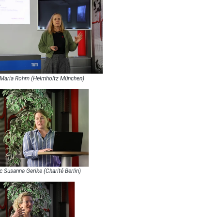
 Maria Rohm (Helmholtz München)
 Susanna Gerike (Charité Berlin)