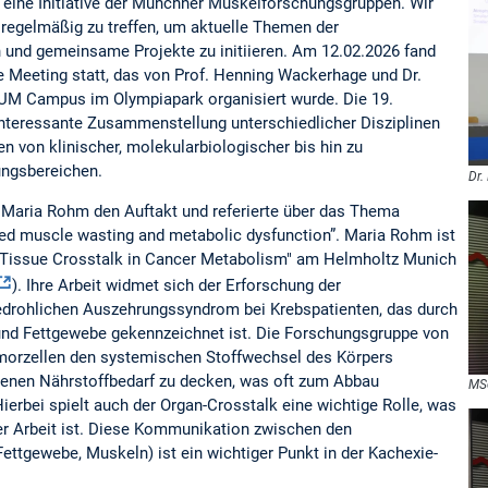
eine Initiative der Münchner Muskelforschungsgruppen. Wir
 regelmäßig zu treffen, um aktuelle Themen der
 und gemeinsame Projekte zu initiieren. Am 12.02.2026 fand
Meeting statt, das von Prof. Henning Wackerhage und Dr.
UM Campus im Olympiapark organisiert wurde. Die 19.
interessante Zusammenstellung unterschiedlicher Disziplinen
 von klinischer, molekularbiologischer bis hin zu
ngsbereichen.
Dr.
. Maria Rohm den Auftakt und referierte über das Thema
ed muscle wasting and metabolic dysfunction”. Maria Rohm ist
 "Tissue Crosstalk in Cancer Metabolism" am Helmholtz Munich
). Ihre Arbeit widmet sich der Erforschung der
drohlichen Auszehrungssyndrom bei Krebspatienten, das durch
und Fettgewebe gekennzeichnet ist. Die Forschungsgruppe von
morzellen den systemischen Stoffwechsel des Körpers
enen Nährstoffbedarf zu decken, was oft zum Abbau
MSc
ierbei spielt auch der Organ-Crosstalk eine wichtige Rolle, was
rer Arbeit ist. Diese Kommunikation zwischen den
ettgewebe, Muskeln) ist ein wichtiger Punkt in der Kachexie-