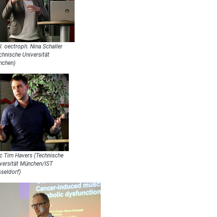
l. oectroph. Nina Schaller
chnische Universität
nchen)
 Tim Havers (Technische
versität München/IST
seldorf)