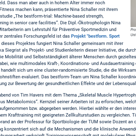
Feld. Dass man aber auch in hohem Alter immer noch
n Fitness machen kann, präsentierte Nina Schaller mit ihrem
sstudie „The bestform-trial: Machine-based strength,
ing in senior care facilities”. Die Dipl.-Ökotrophologin Nina
Mitarbeiterin am Lehrstuhl für Präventive Sportmedizin und
Pro
Uni
hr zentrales Forschungsfeld ist das
Projekt "bestform. Sport
dieses Projektes fungiert Nina Schaller gemeinsam mit ihrer
ka Siegrist als Projekt- und Studienleiterin dieser Initiative, die dur
 die Mobilität und Selbstständigkeit älterer Menschen durch gezieltes
abei, wie multimodales Kraft-, Koordinations- und Ausdauertrainin
 handelt sich um eine cluster-randomisierte Studie, die die Wirks
ohnstiften evaluiert. Das bestform-Team um Nina Schaller koordinie
g zur Bewertung der gesundheitlichen Effekte und der Lebensquali
abend von Tim Havers mit dem Thema „Skeletal Muscle Hypertrophy
s Metabolomics“. Kernziel seiner Arbeiten ist zu erforschen, welch
aufgenommen bzw. abgegeben werden. Hierbei wählte er den intere
em Krafttraining mit geeigneten Zellkulturstudien zu vergleichen. T
rand an der Professur für Sportbiologie der TUM sowie Dozent an 
ng konzentriert sich auf die Mechanismen und die klinische Anwen
hungsarbeit verknüpft Trainingswissenschaft mit molekularer Phy