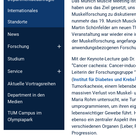
Das Munich Muscle Meeting ist 
haben uns das Ziel gesetzt, uns
Internationales
Muskelforschung zu diskutieren
nunmehr das 19. Munich Muscle 
Standorte
Martin Schönfelder am neuen T
Veranstaltung war wieder eine 
News
der Muskelforschung, angefangen
Forschung
anwendungsbezogenen Forschu
Mit der Keynote-Lecture gab Dr
Studium
“Cancer cachexia: Cancer-induc
Service
Leiterin der Forschungsgruppe
(
Institut für Diabetes und Krebs
Aktuelle Vortragsreihen
Tumorkachexie, einem lebensbe
massiven Verlust von Muskel- 
Department in den
Maria Rohm untersucht, wie Tu
Medien
umprogrammieren, um ihren eig
TUM Campus im
lebenswichtiger Gewebe führt. H
Olympiapark
ebenso ein zentraler Aspekt ih
verschiedenen Organen (Leber, F
Progression.