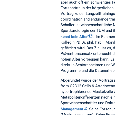
aber auch oft ein schwieriges 
Fortschritte in der körperliche
Vortrag zu der Langzeittraining
coordination and endurance train
Schaller ist wissenschaftliche 
Sportkardiologie der TUM und i
kennt kein Alter"
. Im Rahmen 
Kollegin PD Dr. phil. habil. Moni
gefördert wird. Das Ziel ist es,
Präventionsansatz untersucht d
hohen Alter vorbeugen kann. Es
direkt in Seniorenheimen und W
Programme und die Datenerhebun
Abgerundet wurde der Vortrags
from C2C12 Cells & Arteriovenou
hypertrophierende Muskelzelle 
Metabolitendifferenzen nach ein
Sportwissenschaftler und Dokto
Management
. Seine Forschu
(Muskelwachstum). Seine Forsc