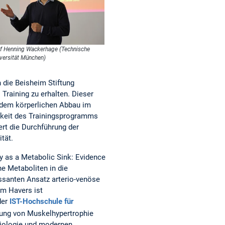
f Henning Wackerhage (Technische
versität München)
ch die Beisheim Stiftung
 Training zu erhalten. Dieser
g dem körperlichen Abbau im
amkeit des Trainingsprogramms
rt die Durchführung der
tät.
 as a Metabolic Sink: Evidence
e Metaboliten in die
ssanten Ansatz arterio-venöse
im Havers ist
der
IST-Hochschule für
dung von Muskelhypertrophie
siologie und modernen