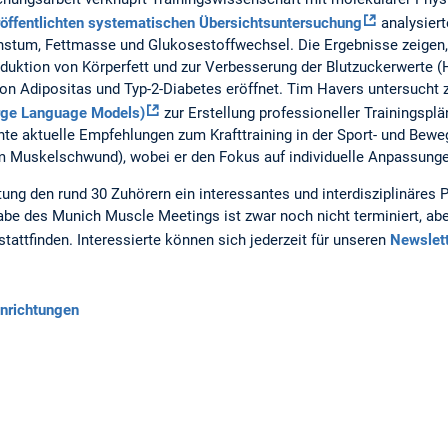
öffentlichten systematischen Übersichtsuntersuchung
analysier
tum, Fettmasse und Glukosestoffwechsel. Die Ergebnisse zeigen, 
duktion von Körperfett und zur Verbesserung der Blutzuckerwerte (
on Adipositas und Typ-2-Diabetes eröffnet. Tim Havers untersucht
Large Language Models)
zur Erstellung professioneller Trainingspl
hte aktuelle Empfehlungen zum Krafttraining in der Sport- und Bewe
m Muskelschwund), wobei er den Fokus auf individuelle Anpassungen
ltung den rund 30 Zuhörern ein interessantes und interdisziplinäres
be des Munich Muscle Meetings ist zwar noch nicht terminiert, abe
tattfinden. Interessierte können sich jederzeit für unseren
Newslett
nrichtungen