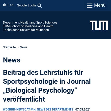
Menü
de
en
Google Suche
Department Health and Sport Sciences
TUM School of Medicine and Health
Technische Universität München
Startseite
News
News
Beitrag des Lehrstuhls für
Sportpsychologie in Journal
„Biological Psychology“
veröffentlicht
W00BBR-NEWSCAT-MH, NEWS DES DEPARTMENTS
|
07.05.2021