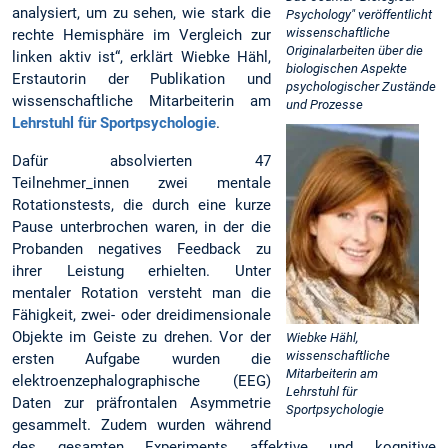
analysiert, um zu sehen, wie stark die
Psychology" veröffentlicht
wissenschaftliche
rechte Hemisphäre im Vergleich zur
Originalarbeiten über die
linken aktiv ist“, erklärt Wiebke Hähl,
biologischen Aspekte
Erstautorin der Publikation und
psychologischer Zustände
wissenschaftliche Mitarbeiterin am
und Prozesse
Lehrstuhl für Sportpsychologie
.
Dafür absolvierten 47
Teilnehmer_innen zwei mentale
Rotationstests, die durch eine kurze
Pause unterbrochen waren, in der die
Probanden negatives Feedback zu
ihrer Leistung erhielten. Unter
mentaler Rotation versteht man die
Fähigkeit, zwei- oder dreidimensionale
Objekte im Geiste zu drehen. Vor der
Wiebke Hähl,
wissenschaftliche
ersten Aufgabe wurden die
Mitarbeiterin am
elektroenzephalographische (EEG)
Lehrstuhl für
Daten zur präfrontalen Asymmetrie
Sportpsychologie
gesammelt. Zudem wurden während
des gesamten Experiments affektive und kognitive