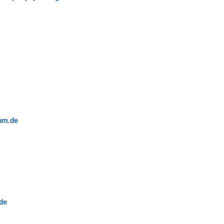
um.de
de