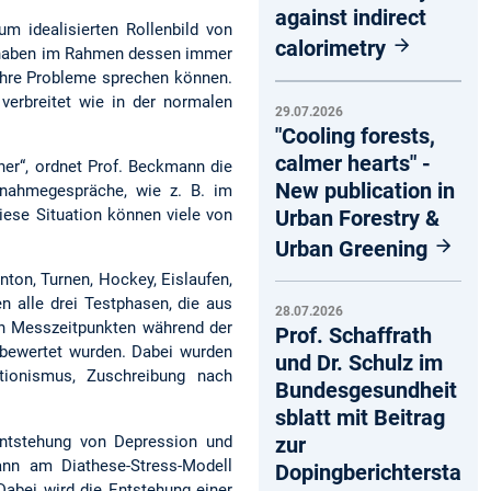
against indirect
m idealisierten Rollenbild von
calorimetry
Wir haben im Rahmen dessen immer
r ihre Probleme sprechen können.
erbreitet wie in der normalen
29.07.2026
"Cooling forests,
calmer hearts" -
her“, ordnet Prof. Beckmann die
New publication in
rnahmegespräche, wie z. B. im
Urban Forestry &
ese Situation können viele von
Urban Greening
ton, Turnen, Hockey, Eislaufen,
n alle drei Testphasen, die aus
28.07.2026
en Messzeitpunkten während der
Prof. Schaffrath
 bewertet wurden. Dabei wurden
und Dr. Schulz im
ktionismus, Zuschreibung nach
Bundesgesundheit
sblatt mit Beitrag
Entstehung von Depression und
zur
dann am Diathese-Stress-Modell
Dopingberichtersta
 Dabei wird die Entstehung einer