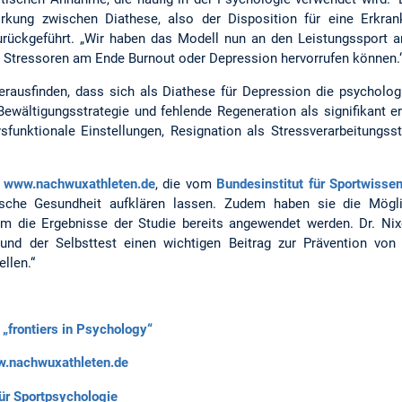
rkung zwischen Diathese, also der Disposition für eine Erkra
rückgeführt. „Wir haben das Modell nun an den Leistungssport 
 Stressoren am Ende Burnout oder Depression hervorrufen können.
ausfinden, dass sich als Diathese für Depression die psycholog
 Bewältigungsstrategie und fehlende Regeneration als signifikant e
funktionale Einstellungen, Resignation als Stressverarbeitungss
e
www.nachwuxathleten.de
, die vom
Bundesinstitut für Sportwisse
ische Gesundheit aufklären lassen. Zudem haben sie die Mögli
dem die Ergebnisse der Studie bereits angewendet werden. Dr. Nix
d der Selbsttest einen wichtigen Beitrag zur Prävention von
llen.“
 „frontiers in Psychology“
nachwuxathleten.de
ür Sportpsychologie