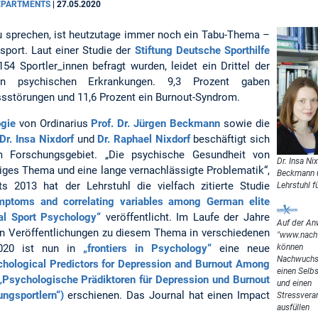
DEPARTMENTS
|
27.05.2020
u sprechen, ist heutzutage immer noch ein Tabu-Thema –
sport. Laut einer Studie der
Stiftung Deutsche Sporthilfe
54 Sportler_innen befragt wurden, leidet ein Drittel der
 an psychischen Erkrankungen. 9,3 Prozent gaben
ssstörungen und 11,6 Prozent ein Burnout-Syndrom.
ogie
von Ordinarius
Prof. Dr. Jürgen Beckmann
sowie die
Dr. Insa Nixdorf
und
Dr. Raphael Nixdorf
beschäftigt sich
m Forschungsgebiet. „Die psychische Gesundheit von
Dr. Insa Ni
tiges Thema und eine lange vernachlässigte Problematik“,
Beckmann un
ts 2013 hat der Lehrstuhl die vielfach zitierte Studie
Lehrstuhl 
mptoms and correlating variables among German elite
cal Sport Psychology“
veröffentlicht. Im Laufe der Jahre
Auf der A
ren Veröffentlichungen zu diesem Thema in verschiedenen
"www.nachw
können
 2020 ist nun in
„frontiers in Psychology“
eine neue
Nachwuchsl
hological Predictors for Depression and Burnout Among
einen Selbs
(„Psychologische Prädiktoren für Depression und Burnout
und einen
ngsportlern“)
erschienen. Das Journal hat einen Impact
Stressvera
ausfüllen