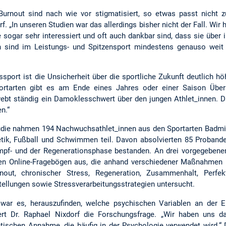
rnout sind nach wie vor stigmatisiert, so etwas passt nicht zu
orf. „In unseren Studien war das allerdings bisher nicht der Fall. 
e sogar sehr interessiert und oft auch dankbar sind, dass sie übe
 sind im Leistungs- und Spitzensport mindestens genauso weit v
port ist die Unsicherheit über die sportliche Zukunft deutlich hö
Sportarten gibt es am Ende eines Jahres oder einer Saison Übe
bt ständig ein Damoklesschwert über den jungen Athlet_innen. Di
n.“
Studie nahmen 194 Nachwuchsathlet_innen aus den Sportarten Badmin
etik, Fußball und Schwimmen teil. Davon absolvierten 85 Probande
ampf- und der Regenerationsphase bestanden. An drei vorgegeben
nnen Online-Fragebögen aus, die anhand verschiedener Maßnahmen
nout, chronischer Stress, Regeneration, Zusammenhalt, Perfe
tellungen sowie Stressverarbeitungsstrategien untersucht.
 war es, herauszufinden, welche psychischen Variablen an der 
ldert Dr. Raphael Nixdorf die Forschungsfrage. „Wir haben uns 
retischen Annahme, die häufig in der Psychologie verwendet wird.“