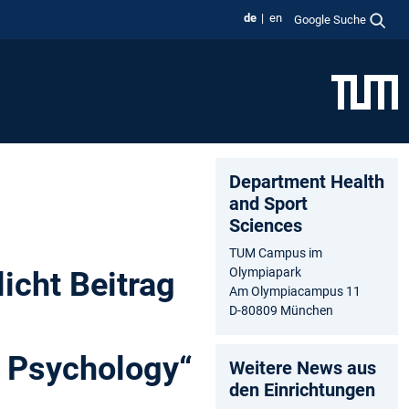
de
en
Google Suche
Department Health
and Sport
Sciences
TUM Campus im
Olympiapark
icht Beitrag
Am Olympiacampus 11
D-80809 München
n Psychology“
Weitere News aus
den Einrichtungen