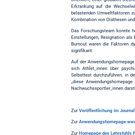
Erkrankung auf die Wechselwi
belastenden Umweltfaktoren zu
Kombination von Diathesen und
Das Forschungsteam konnte her
Einstellungen, Resignation als
Burnout waren die Faktoren dys
signifikant.
Auf der Anwendungshomepag
sich Athlet_innen über psych
Selbsttest durchzuführen, in 
„diese Anwendungshomepage un
Nachwuchssportler_innen darste
Zur
Veröffentlichung im Journal
Zur
Anwendungshomepage www.
Zur
Homepage des Lehrstuhls f