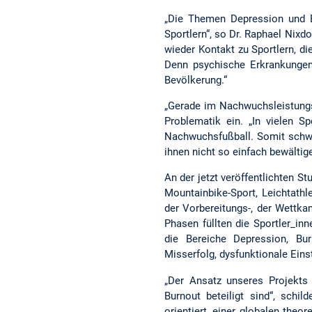
„Die Themen Depression und Bu
Sportlern“, so Dr. Raphael Nixd
wieder Kontakt zu Sportlern, di
Denn psychische Erkrankungen
Bevölkerung.“
„Gerade im Nachwuchsleistungss
Problematik ein. „In vielen 
Nachwuchsfußball. Somit schwe
ihnen nicht so einfach bewältige
An der jetzt veröffentlichten 
Mountainbike-Sport, Leichtathl
der Vorbereitungs-, der Wettk
Phasen füllten die Sportler_i
die Bereiche Depression, Bur
Misserfolg, dysfunktionale Eins
„Der Ansatz unseres Projekts
Burnout beteiligt sind“, schi
orientiert, einer globalen theo