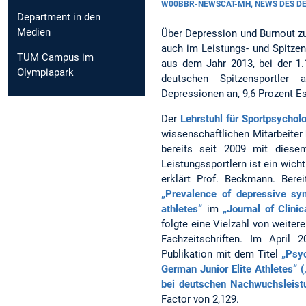
W00BBR-NEWSCAT-MH, NEWS DES 
Department in den
Medien
Über Depression und Burnout z
auch im Leistungs- und Spitzen
TUM Campus im
aus dem Jahr 2013, bei der 1.1
Olympiapark
deutschen Spitzensportler
Depressionen an, 9,6 Prozent E
Der
Lehrstuhl für Sportpsychol
wissenschaftlichen Mitarbeiter
bereits seit 2009 mit diese
Leistungssportlern ist ein wich
erklärt Prof. Beckmann. Berei
„Prevalence of depressive sy
athletes“
im
„Journal of Clini
folgte eine Vielzahl von weite
Fachzeitschriften. Im April
Publikation mit dem Titel
„Psyc
German Junior Elite Athletes“ 
bei deutschen Nachwuchsleistu
Factor von 2,129.