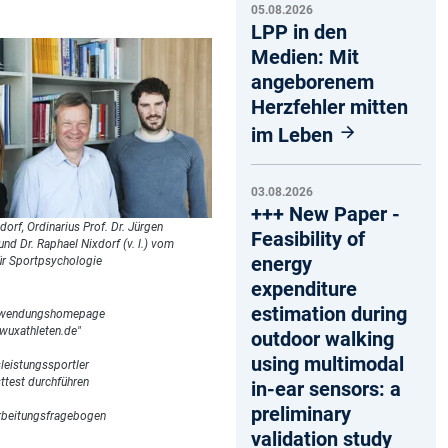
05.08.2026
LPP in den
Medien: Mit
angeborenem
Herzfehler mitten
im Leben
03.08.2026
+++ New Paper -
xdorf, Ordinarius Prof. Dr. Jürgen
Feasibility of
d Dr. Raphael Nixdorf (v. l.) vom
energy
für Sportpsychologie
expenditure
estimation during
nwendungshomepage
uxathleten.de"
outdoor walking
using multimodal
eistungssportler
ttest durchführen
in-ear sensors: a
preliminary
rbeitungsfragebogen
validation study