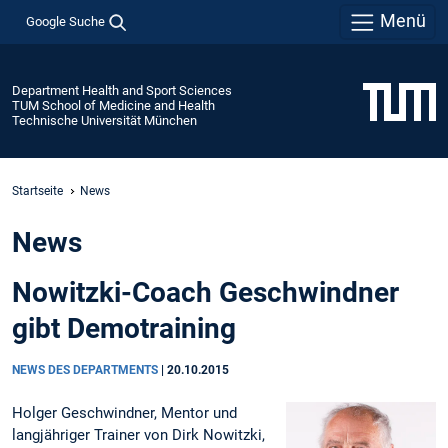
Menü
Google Suche
Department Health and Sport Sciences
TUM School of Medicine and Health
Technische Universität München
Startseite
News
News
Nowitzki-Coach Geschwindner
gibt Demotraining
NEWS DES DEPARTMENTS
|
20.10.2015
Holger Geschwindner, Mentor und
langjähriger Trainer von Dirk Nowitzki,