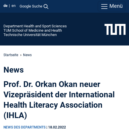
Menü
de
en
Google Suche
Department Health and Sport Sciences
TUM School of Medicine and Health
Technische Universität München
Startseite
News
News
Prof. Dr. Orkan Okan neuer
Vizepräsident der International
Health Literacy Association
(IHLA)
NEWS DES DEPARTMENTS
|
18.02.2022