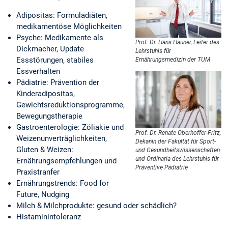
Adipositas: Formuladiäten,
medikamentöse Möglichkeiten
Psyche: Medikamente als
Prof. Dr. Hans Hauner, Leiter des
Dickmacher, Update
Lehrstuhls für
Essstörungen, stabiles
Ernährungsmedizin der TUM
Essverhalten
Pädiatrie: Prävention der
Kinderadipositas,
Gewichtsreduktionsprogramme,
Bewegungstherapie
Gastroenterologie: Zöliakie und
Prof. Dr. Renate Oberhoffer-Fritz,
Weizenunverträglichkeiten,
Dekanin der Fakultät für Sport-
Gluten & Weizen:
und Gesundheitswissenschaften
und Ordinaria des Lehrstuhls für
Ernährungsempfehlungen und
Präventive Pädiatrie
Praxistranfer
Ernährungstrends: Food for
Future, Nudging
Milch & Milchprodukte: gesund oder schädlich?
Histaminintoleranz