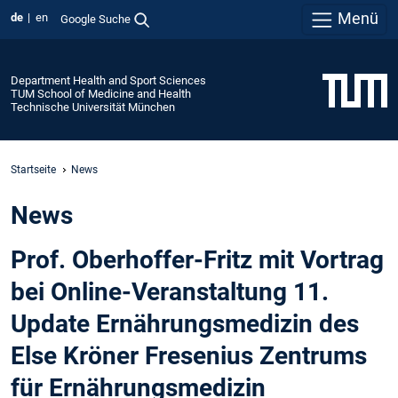
Menü
de
en
Google Suche
Department Health and Sport Sciences
TUM School of Medicine and Health
Technische Universität München
Startseite
News
News
Prof. Oberhoffer-Fritz mit Vortrag
bei Online-Veranstaltung 11.
Update Ernährungsmedizin des
Else Kröner Fresenius Zentrums
für Ernährungsmedizin