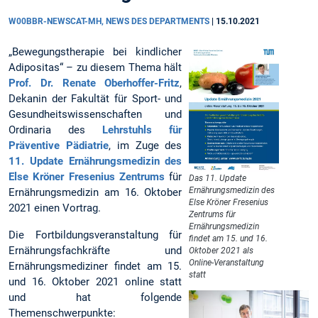
W00BBR-NEWSCAT-MH, NEWS DES DEPARTMENTS
|
15.10.2021
„Bewegungstherapie bei kindlicher
Adipositas“ – zu diesem Thema hält
Prof. Dr. Renate Oberhoffer-Fritz
,
Dekanin der Fakultät für Sport- und
Gesundheitswissenschaften und
Ordinaria des
Lehrstuhls für
Präventive Pädiatrie
, im Zuge des
11. Update Ernährungsmedizin des
Else Kröner Fresenius Zentrums
für
Das 11. Update
Ernährungsmedizin des
Ernährungsmedizin am 16. Oktober
Else Kröner Fresenius
2021 einen Vortrag.
Zentrums für
Ernährungsmedizin
Die Fortbildungsveranstaltung für
findet am 15. und 16.
Ernährungsfachkräfte und
Oktober 2021 als
Online-Veranstaltung
Ernährungsmediziner findet am 15.
statt
und 16. Oktober 2021 online statt
und hat folgende
Themenschwerpunkte: