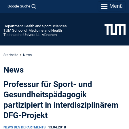
Menü
Google Suche
Department Health and Sport Sciences
TUM School of Medicine and Health
Technische Universität München
Startseite
News
News
Professur für Sport- und
Gesundheitspädagogik
partizipiert in interdisziplinärem
DFG-Projekt
NEWS DES DEPARTMENTS
|
13.04.2018