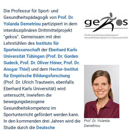
Die Professur für Sport- und
Gesundheitspädagogik von
Prof. Dr.
Yolanda Demetriou
partizipiert in dem
interdisziplinären Drittmittelprojekt
"gekos". Gemeinsam mit drei
Lehrstühlen des
Instituts für
Sportwissenschaft
der
Eberhard Karls
Universität Tübingen
(
Prof. Dr. Gorden
Sudeck
,
Prof. Dr. Oliver Höner
,
Prof. Dr.
Ansgar Thiel
) und dem
Hector-Institut
für Empirische Bildungsforschung
(Prof. Dr. Ulrich Trautwein, ebenfalls
Eberhard Karls Universität) wird
untersucht, inwiefern die
bewegungsbezogene
Gesundheitskompetenz im
Sportunterricht gefördert werden kann.
In den kommenden drei Jahren wird die
Prof. Dr. Yolanda
Demetriou
Studie durch die
Deutsche