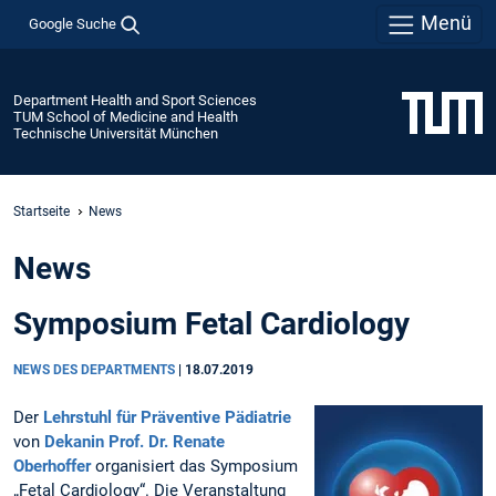
Menü
Google Suche
Department Health and Sport Sciences
TUM School of Medicine and Health
Technische Universität München
Startseite
News
News
Symposium Fetal Cardiology
NEWS DES DEPARTMENTS
|
18.07.2019
Der
Lehrstuhl für Präventive Pädiatrie
von
Dekanin Prof. Dr. Renate
Oberhoffer
organisiert das Symposium
„Fetal Cardiology“. Die Veranstaltung