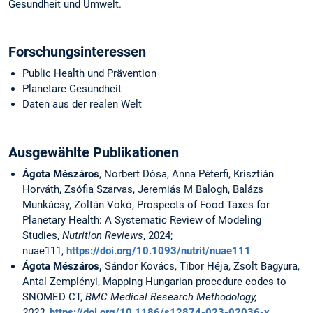
Gesundheit und Umwelt.
Forschungsinteressen
Public Health und Prävention
Planetare Gesundheit
Daten aus der realen Welt
Ausgewählte Publikationen
Ágota Mészáros
, Norbert Dósa, Anna Péterfi, Krisztián
Horváth, Zsófia Szarvas, Jeremiás M Balogh, Balázs
Munkácsy, Zoltán Vokó, Prospects of Food Taxes for
Planetary Health: A Systematic Review of Modeling
Studies,
Nutrition Reviews
, 2024;
nuae111,
https://doi.org/10.1093/nutrit/nuae111
Ágota Mészáros,
Sándor Kovács, Tibor Héja, Zsolt Bagyura,
Antal Zemplényi, Mapping Hungarian procedure codes to
SNOMED CT,
BMC Medical Research Methodology,
2023,
https://doi.org/10.1186/s12874-023-02036-x