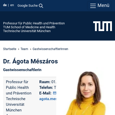
Menü
de
en
Google Suche
Professur für Public Health und Prävention
TUM School of Medicine and Health
Technische Universität München
Startseite
Team
GastwissenschaftlerInnen
Dr. Ágota Mészáros
Gastwissenschaftlerin
Professur für
Raum:
01.2334.236
Public Health
Telefon:
TBD
und Prävention
E-Mail:
Technische
agota.meszaros@tum.de
Universität
München