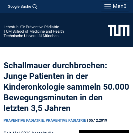
Menü
Google Suche
Lehrstuhl für Präventive Pädiatrie
TUM School of Medicine and Health
Technische Universität München
Schallmauer durchbrochen:
Junge Patienten in der
Kinderonkologie sammeln 50.000
Bewegungsminuten in den
letzten 3,5 Jahren
PRÄVENTIVE PÄDIATRIE, PRÄVENTIVE PÄDIATRIE
|
05.12.2019