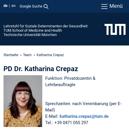
Menü
de
en
Google Suche
Lehrstuhl für Soziale Determinanten der Gesundheit
TUM School of Medicine and Health
Technische Universität München
Startseite
Team
Katharina Crepaz
PD Dr. Katharina Crepaz
Funktion: Privatdozentin &
Lehrbeauftragte
Sprechzeiten: nach Vereinbarung (per E-
Mail)
E-Mail:
katharina.crepaz@tum.de
Tel.: +39 0471 055 297