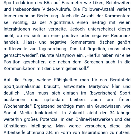
Sportredaktion des BRs auf Parameter wie Likes, Reichweiten
und insbesondere Video-Aufrufe. Die Follower-Anzahl verliert
immer mehr an Bedeutung. Auch die Anzahl der Kommentare
sei wichtig, da der Algorithmus einen Beitrag mit vielen
Interaktionen weiter verbreite. Jedoch unterscheidet dieser
nicht, ob es sich um eine positive oder negative Resonanz
handelt. „Hass- und negative Kommentare löschen gehört
mittlerweile zur Tagesordnung. Das ist ärgerlich, muss aber
gemacht werden“, räumte Martynow ein. „Hierfür haben wir eine
Position geschaffen, die neben dem Screenen auch in die
Kommunikation mit den Usern gehen soll.“
Auf die Frage, welche Fähigkeiten man für das Berufsfeld
Sportjournalismus braucht, antwortete Martynow klar und
deutlich: „Man muss sich einfach im (bayerischen) Sport
auskennen und up-to-date bleiben, auch am freien
Wochenende." Ergänzend benötige man ein Grundwissen, wie
Social Media funktioniert. In Zukunft sieht der 34-Jährige
weiterhin großes Potenzial in den Online-Netzwerken und der
künstlichen Intelligenz. Man werde versuchen, diese als
Arbeitserleichterung z.B. in Form von Inspirationen zu nutzen.