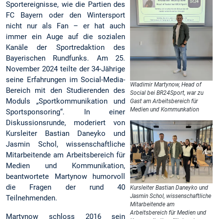
Sportereignisse, wie die Partien des
FC Bayern oder den Wintersport
nicht nur als Fan – er hat auch
immer ein Auge auf die sozialen
Kanäle der Sportredaktion des
Bayerischen Rundfunks. Am 25.
November 2024 teilte der 34-Jährige
seine Erfahrungen im Social-Media-
Wladimir Martynow, Head of
Bereich mit den Studierenden des
Social bei BR24Sport, war zu
Moduls „Sportkommunikation und
Gast am Arbeitsbereich für
Medien und Kommunkation
Sportsponsoring“. In einer
Diskussionsrunde, moderiert von
Kursleiter Bastian Daneyko und
Jasmin Schol, wissenschaftliche
Mitarbeitende am Arbeitsbereich für
Medien und Kommunikation,
beantwortete Martynow humorvoll
die Fragen der rund 40
Kursleiter Bastian Daneyko und
Jasmin Schol, wissenschaftliche
Teilnehmenden.
Mitarbeitende am
Arbeitsbereich für Medien und
Martynow schloss 2016 sein