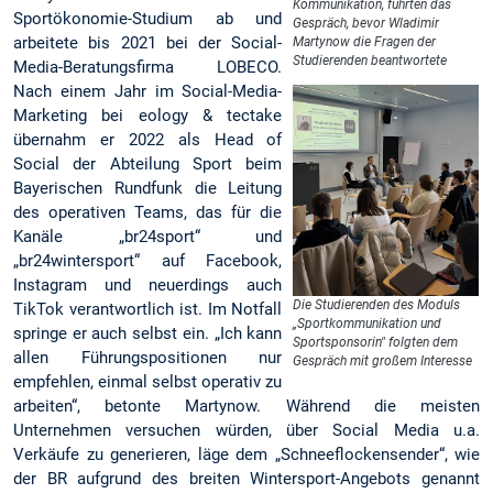
Kommunikation, führten das
Sportökonomie-Studium ab und
Gespräch, bevor Wladimir
arbeitete bis 2021 bei der Social-
Martynow die Fragen der
Studierenden beantwortete
Media-Beratungsfirma LOBECO.
Nach einem Jahr im Social-Media-
Marketing bei eology & tectake
übernahm er 2022 als Head of
Social der Abteilung Sport beim
Bayerischen Rundfunk die Leitung
des operativen Teams, das für die
Kanäle „br24sport“ und
„br24wintersport“ auf Facebook,
Instagram und neuerdings auch
Die Studierenden des Moduls
TikTok verantwortlich ist. Im Notfall
„Sportkommunikation und
springe er auch selbst ein. „Ich kann
Sportsponsorin" folgten dem
allen Führungspositionen nur
Gespräch mit großem Interesse
empfehlen, einmal selbst operativ zu
arbeiten“, betonte Martynow. Während die meisten
Unternehmen versuchen würden, über Social Media u.a.
Verkäufe zu generieren, läge dem „Schneeflockensender“, wie
der BR aufgrund des breiten Wintersport-Angebots genannt