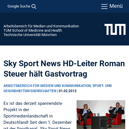
Menü
Google Suche
Arbeitsbereich für Medien und Kommunikation
TUM School of Medicine and Health
Technische Universität München
Sky Sport News HD-Leiter Roman
Steuer hält Gastvortrag
ARBEITSBEREICH FÜR MEDIEN UND KOMMUNIKATION, SPORT- UND
GESUNDHEITSWISSENSCHAFTEN
|
01.02.2012
Es ist das derzeit spannendste
Projekt in der
Sportmedienlandschaft in
Deutschland! Seit dem 1. Dezember
ist der Sportkanal „Sky Sport News