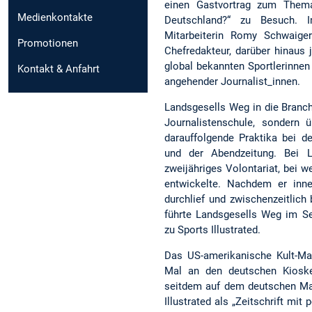
einen Gastvortrag zum Thema 
Medienkontakte
Deutschland?“ zu Besuch. I
Mitarbeiterin Romy Schwaige
Promotionen
Chefredakteur, darüber hinau
global bekannten Sportlerinnen
Kontakt & Anfahrt
angehender Journalist_innen.
Landsgesells Weg in die Branch
Journalistenschule, sondern 
darauffolgende Praktika bei d
und der Abendzeitung. Bei L
zweijähriges Volontariat, bei 
entwickelte. Nachdem er inne
durchlief und zwischenzeitlich 
führte Landsgesells Weg im Se
zu Sports Illustrated.
Das US-amerikanische Kult-M
Mal an den deutschen Kiosk
seitdem auf dem deutschen Mar
Illustrated als „Zeitschrift mi