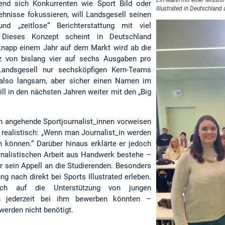
rend sich Konkurrenten wie Sport Bild oder
Illustrated in Deutschland
ehnisse fokussieren, will Landsgesell seinen
nd „zeitlose“ Berichterstattung mit viel
. Dieses Konzept scheint in Deutschland
knapp einem Jahr auf dem Markt wird ab die
z von bislang vier auf sechs Ausgaben pro
Landsgesell nur sechsköpfigen Kern-Teams
d also langsam, aber sicher einen Namen im
l in den nächsten Jahren weiter mit den „Big
en angehende Sportjournalist_innen vorweisen
l realistisch: „Wenn man Journalist_in werden
 können.“ Darüber hinaus erklärte er jedoch
urnalistischen Arbeit aus Handwerk bestehe –
er sein Appell an die Studierenden. Besonders
g nach direkt bei Sports Illustrated erleben.
ch auf die Unterstützung von jungen
ch jederzeit bei ihm bewerben könnten –
werden nicht benötigt.