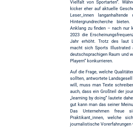
Vielfalt von Sportarten“. Wäh
kicker eher auf aktuelle Gesch
Leser_innen langanhaltende u
Hintergrundrecherche bieten
Anklang zu finden – nach nur 
2023 die Erscheinungsfrequen
Jahr erhöht. Trotz des laut 
macht sich Sports Illustrate
deutschsprachigen Raum und wil
Playern“ konkurrieren.
Auf die Frage, welche Qualität
sollten, antwortete Landsgesel
will, muss man Texte schreiben
auch, dass ein Großteil der jo
„learning by doing“ lautete dah
gut kann man das seiner Meinun
Das Unternehmen freue si
Praktikant_innen, welche si
journalistische Vorerfahrungen 