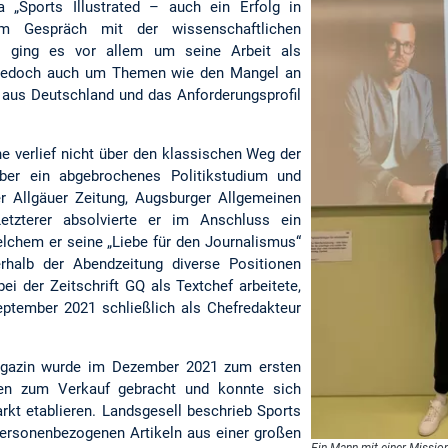
„Sports Illustrated – auch ein Erfolg in
m Gespräch mit der wissenschaftlichen
r ging es vor allem um seine Arbeit als
s jedoch auch um Themen wie den Mangel an
 aus Deutschland und das Anforderungsprofil
e verlief nicht über den klassischen Weg der
über ein abgebrochenes Politikstudium und
er Allgäuer Zeitung, Augsburger Allgemeinen
etzterer absolvierte er im Anschluss ein
welchem er seine „Liebe für den Journalismus“
rhalb der Abendzeitung diverse Positionen
bei der Zeitschrift GQ als Textchef arbeitete,
ptember 2021 schließlich als Chefredakteur
agazin wurde im Dezember 2021 zum ersten
en zum Verkauf gebracht und konnte sich
kt etablieren. Landsgesell beschrieb Sports
t personenbezogenen Artikeln aus einer großen
Ein Mann mit einer Mission