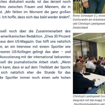
hes diskutiert wurde, ist das derzeit noch
tnis zwischen Frauen und Männern, die in
sind. „Mir fehlen im Moment die ganz großen
Romy Schwaiger (l.), wisse
 Ich hoffe, dass sich das bald wieder ändert“,
Doktorandin am Arbeitsbe
und Christoph Landsgesell,
Deutschland
sell noch über die Zusammenarbeit des
-amerikanischen Redaktion. „Etwa 30 Prozent
 aus dem US-Magazin. Das hilft uns natürlich
r, an ein Interview mit einem Sportler wie
eren US-Kollegen gelingt das aber – und
e Assoziierung mit der international bekannten
sell die journalistische Arbeit stark: „Wenn
kann, dass er auf dem Titelblatt der Sports
r sich natürlich eher die Stunde für das
die Sportler immer noch einen sehr hohen
Christoph Landsgesell (vo
Gespräch mit den knapp 
„Sportkommunikation und