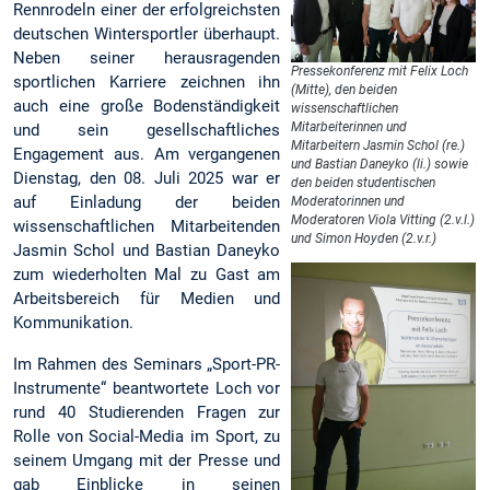
Rennrodeln einer der erfolgreichsten
deutschen Wintersportler überhaupt.
Neben seiner herausragenden
Pressekonferenz mit Felix Loch
sportlichen Karriere zeichnen ihn
(Mitte), den beiden
auch eine große Bodenständigkeit
wissenschaftlichen
Mitarbeiterinnen und
und sein gesellschaftliches
Mitarbeitern Jasmin Schol (re.)
Engagement aus. Am vergangenen
und Bastian Daneyko (li.) sowie
Dienstag, den 08. Juli 2025 war er
den beiden studentischen
auf Einladung der beiden
Moderatorinnen und
Moderatoren Viola Vitting (2.v.l.)
wissenschaftlichen Mitarbeitenden
und Simon Hoyden (2.v.r.)
Jasmin Schol und Bastian Daneyko
zum wiederholten Mal zu Gast am
Arbeitsbereich für Medien und
Kommunikation.
Im Rahmen des Seminars „Sport-PR-
Instrumente“ beantwortete Loch vor
rund 40 Studierenden Fragen zur
Rolle von Social-Media im Sport, zu
seinem Umgang mit der Presse und
gab Einblicke in seinen