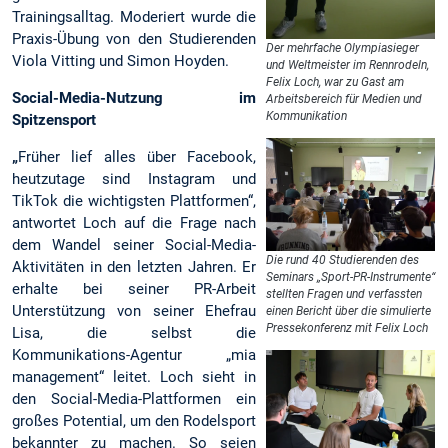
Trainingsalltag. Moderiert wurde die
Praxis-Übung von den Studierenden
Der mehrfache Olympiasieger
Viola Vitting und Simon Hoyden.
und Weltmeister im Rennrodeln,
Felix Loch, war zu Gast am
Social-Media-Nutzung im
Arbeitsbereich für Medien und
Kommunikation
Spitzensport
„
Früher lief alles über Facebook,
heutzutage sind Instagram und
TikTok die wichtigsten Plattformen“,
antwortet Loch auf die Frage nach
dem Wandel seiner Social-Media-
Die rund 40 Studierenden des
Aktivitäten in den letzten Jahren. Er
Seminars „Sport-PR-Instrumente“
erhalte bei seiner PR-Arbeit
stellten Fragen und verfassten
Unterstützung von seiner Ehefrau
einen Bericht über die simulierte
Pressekonferenz mit Felix Loch
Lisa, die selbst die
Kommunikations-Agentur „mia
management“ leitet. Loch sieht in
den Social-Media-Plattformen ein
großes Potential, um den Rodelsport
bekannter zu machen. So seien