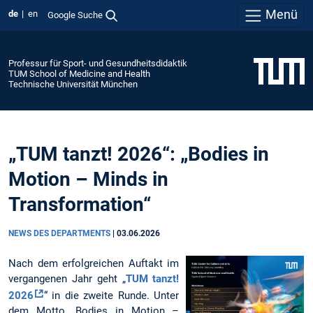
Menü
de
en
Google Suche
Professur für Sport- und Gesundheitsdidaktik
TUM School of Medicine and Health
Technische Universität München
„TUM tanzt! 2026“: „Bodies in
Motion – Minds in
Transformation“
NEWS DES DEPARTMENTS
|
03.06.2026
Nach dem erfolgreichen Auftakt im
vergangenen Jahr geht „
TUM tanzt!
2026
“ in die zweite Runde. Unter
dem Motto „Bodies in Motion –