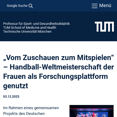
Menü
Google Suche
Professur für Sport- und Gesundheitsdidaktik
TUM School of Medicine and Health
Technische Universität München
„Vom Zuschauen zum Mitspielen“
– Handball-Weltmeisterschaft der
Frauen als Forschungsplattform
genutzt
03.12.2025
Im Rahmen eines gemeinsamen
Projekts des Deutschen