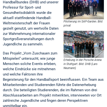
Handballbundes (DHB) und unserer
Professur für Sport- und
Gesundheitsdidaktik wurde die
aktuell stattfindende Handball-
Pilotierung im SAP-Garden. Bild:
Weltmeisterschaft der Frauen
privat
gezielt genutzt, um wertvolle Daten
zur Wahrnehmung internationaler
Sportgroßveranstaltungen durch
Jugendliche zu sammeln.
Das Projekt „Vom Zuschauen zum
Mitspielen“ untersucht, wie junge
Erhebung in der Porsche Arena
Menschen solche Events erleben,
in Stuttgart. Bild: DHB (Lars
Neumann)
welche Eindrücke sie mitnehmen
und welche Faktoren ihre
Begeisterung für den Handballsport beeinflussen. Ein Team aus
Mitarbeitenden und Studierenden führte die Datenerhebung
durch. Die beteiligten Studierenden, die im Rahmen von drei
Abschlussarbeiten am Projekt mitwirkten, interviewten vor Ort
zahlreiche Jugendliche und fingen deren Perspektiven
unmittelbar ein.