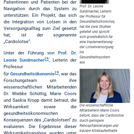
Patientinnen und Patienten bei der
Prof. Dr. Leonie
Navigation durch das System zu
Sundmacher, Leiterin
unterstützen. Ein Projekt, das sich
der Professur für
die Integration von Lotsen in den
Gesundheitsökonomie,
hat die zwei Studien
Versorgungsalltag zum Ziel gesetzt
geleitet und spricht
hat, ist der sogenannte
sich grundsätzlich für
„Cardiolotse“.
eine Implementierung
der Lotsenversorgung
ins
Unter der Führung von
Prof. Dr.
Gesundheitssystem
Leonie Sundmacher
, Leiterin der
aus
Professur
für
Gesundheitsökonomie
, war das
Forschungsteam um ihre
wissenschaftlichen Mitarbeitenden
Dr. Wiebke Schüttig, Marie Coors
und Saskia Kropp damit betraut, die
Die wissenschaftliche
Wirksamkeit sowie die
Mitarbeiterin Marie Coors
gesundheitsökonomischen
betont, dass der Cardiolotse
Konsequenzen des „Cardiolotsen“ zu
durch geringere
Rehospitalisierungen und
evaluieren. Die Ergebnisse dieser
kürzere Klinikaufenthalte
Wirksamkeitsanalyse wurden unter