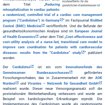
kosteneffektiv für die
dem Titel „
Reducing
gesetzlichen Krankenkassen ist
rehospitalization in cardiac patients:
a randomized, controlled trial of a cardiac care management
program (“Cardiolotse”) in Germany
“ im Fachjournal
BioMed
Central (BMC) Medicine
veröffentlicht. Und die Befunde der
gesundheitsökonomischen Analyse sind im
European Journal
of Health Economics
unter dem Titel „
Cost-effectiveness and
cost-utility analysis of a nurse-led, transitional care model to
improve care coordination for patients with cardiovascular
diseases: results from the “Cardiolotse” study
“ publiziert
worden.
Der
Cardiolotse
ist ein vom
Innovationsfonds des
Gemeinsamen Bundesausschusses
gefördertes
Forschungsvorhaben, das in Zusammenarbeit mit der
AOK
Nordost
und
Vivantes – Netzwerk für Gesundheit GmbH
realisiert wurde. Dieser neue Versorgungsansatz soll die
poststationäre Weiterbehandlung verbessern und wurde am
Beispiel von kardiologischen Erkrankungen erprobt. Die
Implementierung des Cardiolotsen wurde als randomisierte