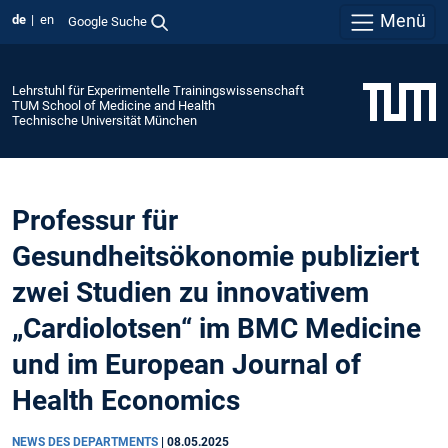
Menü
de
en
Google Suche
Lehrstuhl für Experimentelle Trainingswissenschaft
TUM School of Medicine and Health
Technische Universität München
Professur für
Gesundheitsökonomie publiziert
zwei Studien zu innovativem
„Cardiolotsen“ im BMC Medicine
und im European Journal of
Health Economics
NEWS DES DEPARTMENTS
|
08.05.2025