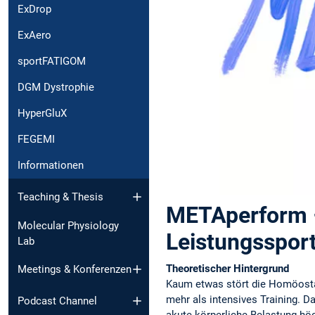
ExDrop
ExAero
sportFATIGOM
DGM Dystrophie
HyperGluX
FEGEMI
Informationen
Teaching & Thesis
METAperform –
Molecular Physiology
Leistungsspor
Lab
Theoretischer Hintergrund
Meetings & Konferenzen
Kaum etwas stört die Homöost
mehr als intensives Training. D
Podcast Channel
akute körperliche Belastung höc