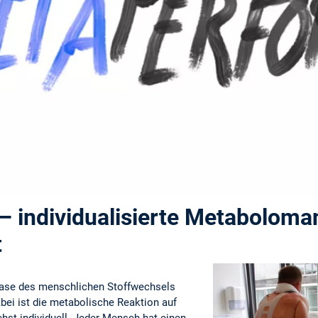
 individualisierte Metaboloman
t
ase des menschlichen Stoffwechsels
abei ist die metabolische Reaktion auf
hst individuell. Jeder Mensch hat einen