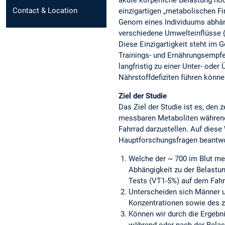
Contact & Location
einzigartigen „metabolischen F
Genom eines Individuums abhäng
verschiedene Umwelteinflüsse (z
Diese Einzigartigkeit steht im 
Trainings- und Ernährungsempfe
langfristig zu einer Unter- ode
Nährstoffdefiziten führen könn
Ziel der Studie
Das Ziel der Studie ist es, den 
messbaren Metaboliten während
Fahrrad darzustellen. Auf diese
Hauptforschungsfragen beantwo
Welche der ~ 700 im Blut me
Abhängigkeit zu der Belastu
Tests (VT1-5%) auf dem Fah
Unterscheiden sich Männer u
Konzentrationen sowie des z
Können wir durch die Ergebn
während oder nach der Belas