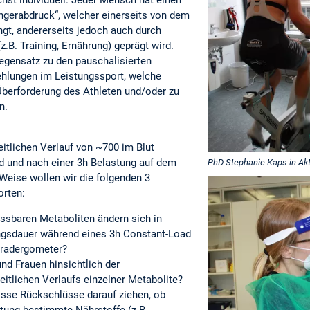
ingerabdruck“, welcher einerseits von dem
t, andererseits jedoch auch durch
.B. Training, Ernährung) geprägt wird.
Gegensatz zu den pauschalisierten
hlungen im Leistungssport, welche
r Überforderung des Athleten und/oder zu
en.
zeitlichen Verlauf von ~700 im Blut
 und nach einer 3h Belastung auf dem
PhD Stephanie Kaps in Ak
 Weise wollen wir die folgenden 3
rten:
ssbaren Metaboliten ändern sich in
ngsdauer während eines 3h Constant-Load
rradergometer?
nd Frauen hinsichtlich der
eitlichen Verlaufs einzelner Metabolite?
isse Rückschlüsse darauf ziehen, ob
tung bestimmte Nährstoffe (z.B.