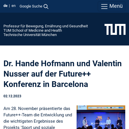
Menü
de
en
Google Suche
Professur für Bewegung, Ernährung und Gesundheit
TUM School of Medicine and Health
Technische Universität München
Dr. Hande Hofmann und Valentin
Nusser auf der Future++
Konferenz in Barcelona
02.12.2023
Am 28. November präsentierte das
Future++-Team die Entwicklung und
die wichtigsten Ergebnisse des
Projekts 'Sport und soziale