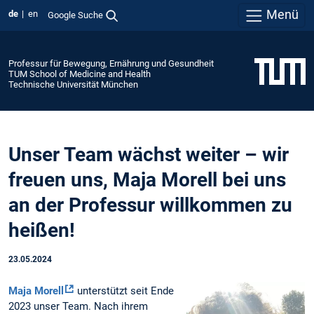
Menü
de
en
Google Suche
Professur für Bewegung, Ernährung und Gesundheit
TUM School of Medicine and Health
Technische Universität München
Unser Team wächst weiter – wir
freuen uns, Maja Morell bei uns
an der Professur willkommen zu
heißen!
23.05.2024
Maja Morell
unterstützt seit Ende
2023 unser Team. Nach ihrem