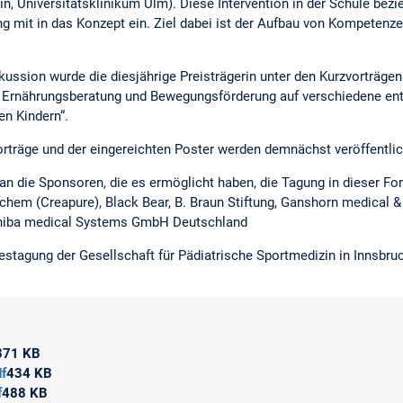
in, Universitätsklinikum Ulm). Diese Intervention in der Schule bezi
eng mit in das Konzept ein. Ziel dabei ist der Aufbau von Kompetenz
ussion wurde die diesjährige Preisträgerin unter den Kurzvorträgen
rnährungsberatung und Bewegungsförderung auf verschiedene ent
en Kindern“.
orträge und der eingereichten Poster werden demnächst veröffentli
h an die Sponsoren, die es ermöglicht haben, die Tagung in dieser F
chem (Creapure), Black Bear, B. Braun Stiftung, Ganshorn medical 
hiba medical Systems GmbH Deutschland
estagung der Gesellschaft für Pädiatrische Sportmedizin in Innsbruc
371 KB
f
434 KB
f
488 KB