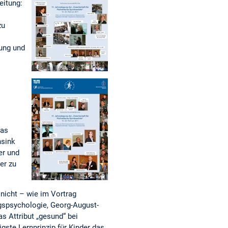
eitung:
zu
rung und
das
nsink
er und
er zu
 nicht – wie im Vortrag
ngspsychologie, Georg-August-
s Attribut „gesund“ bei
ste Lernprinzip für Kinder das