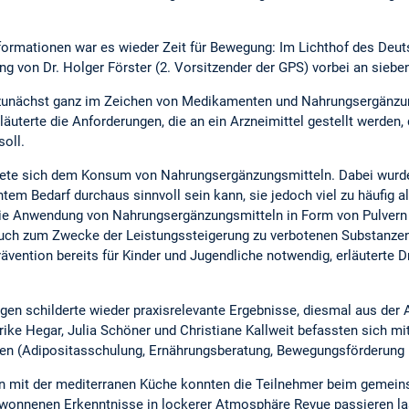
Informationen war es wieder Zeit für Bewegung: Im Lichthof des Deu
ung von Dr. Holger Förster (2. Vorsitzender der GPS) vorbei an siebe
unächst ganz im Zeichen von Medikamenten und Nahrungsergänzun
terte die Anforderungen, die an ein Arzneimittel gestellt werden
oll.
ete sich dem Konsum von Nahrungsergänzungsmitteln. Dabei wurde d
m Bedarf durchaus sinnvoll sein kann, sie jedoch viel zu häufig al
Die Anwendung von Nahrungsergänzungsmitteln in Form von Pulvern
h zum Zwecke der Leistungssteigerung zu verbotenen Substanzen z
ävention bereits für Kinder und Jugendliche notwendig, erläuterte Dr
gen schilderte wieder praxisrelevante Ergebnisse, diesmal aus der 
ike Hegar, Julia Schöner und Christiane Kallweit befassten sich m
onen (Adipositasschulung, Ernährungsberatung, Bewegungsförderung
en mit der mediterranen Küche konnten die Teilnehmer beim gem
gewonnenen Erkenntnisse in lockerer Atmosphäre Revue passieren l