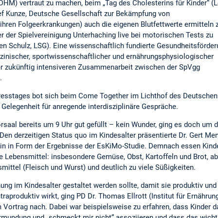
 DHM) vertraut zu machen, beim „Tag des Cholesterins für Kinder“ (L
tlef Kunze, Deutsche Gesellschaft zur Bekämpfung von
hren Folgeerkrankungen) auch die eigenen Blutfettwerte ermitteln 
 der Spielvereinigung Unterhaching live bei motorischen Tests zu
en Schulz, LSG). Eine wissenschaftlich fundierte Gesundheitsförde
zinischer, sportwissenschaftlicher und ernährungsphysiologischer
er zukünftig intensiveren Zusammenarbeit zwischen der SpVgg
.
esstages bot sich beim Come Together im Lichthof des Deutschen
elegenheit für anregende interdisziplinäre Gespräche.
al bereits um 9 Uhr gut gefüllt – kein Wunder, ging es doch um 
en derzeitigen Status quo im Kindesalter präsentierte Dr. Gert Me
rlin in Form der Ergebnisse der EsKiMo-Studie. Demnach essen Kind
e Lebensmittel: insbesondere Gemüse, Obst, Kartoffeln und Brot, ab
nsmittel (Fleisch und Wurst) und deutlich zu viele Süßigkeiten.
ung im Kindesalter gestaltet werden sollte, damit sie produktiv und
raproduktiv wirkt, ging PD Dr. Thomas Ellrott (Institut für Ernähru
m Vortrag nach. Dabei war beispielsweise zu erfahren, dass Kinder da
mundung und „schmeckt mir nicht“ assoziieren und dass das wichtig