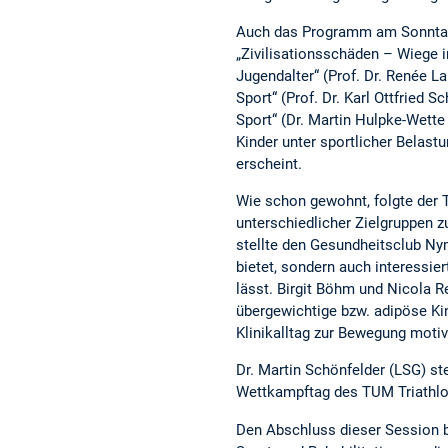
Auch das Programm am Sonntagmo
„Zivilisationsschäden – Wiege 
Jugendalter“ (Prof. Dr. Renée L
Sport“ (Prof. Dr. Karl Ottfried
Sport“ (Dr. Martin Hulpke-Wette
Kinder unter sportlicher Belast
erscheint.
Wie schon gewohnt, folgte der T
unterschiedlicher Zielgruppen
stellte den Gesundheitsclub Ny
bietet, sondern auch interessie
lässt. Birgit Böhm und Nicola 
übergewichtige bzw. adipöse Ki
Klinikalltag zur Bewegung motiv
Dr. Martin Schönfelder (LSG) s
Wettkampftag des TUM Triathlon
Den Abschluss dieser Session b