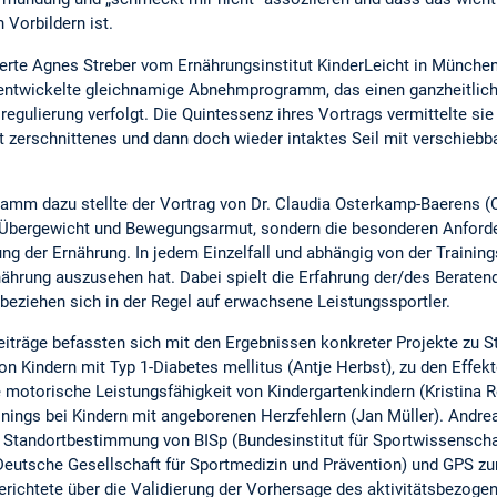
Vorbildern ist.
erte Agnes Streber vom Ernährungsinstitut KinderLeicht in München b
hr entwickelte gleichnamige Abnehmprogramm, das einen ganzheitlich
egulierung verfolgt. Die Quintessenz ihres Vortrags vermittelte sie
rst zerschnittenes und dann doch wieder intaktes Seil mit verschieb
amm dazu stellte der Vortrag von Dr. Claudia Osterkamp-Baerens (
t Übergewicht und Bewegungsarmut, sondern die besonderen Anford
 der Ernährung. In jedem Einzelfall und abhängig von der Traini
ährung auszusehen hat. Dabei spielt die Erfahrung der/des Beraten
beziehen sich in der Regel auf erwachsene Leistungssportler.
eiträge befassten sich mit den Ergebnissen konkreter Projekte zu 
on Kindern mit Typ 1-Diabetes mellitus (Antje Herbst), zu den Effe
motorische Leistungsfähigkeit von Kindergartenkindern (Kristina R
nings bei Kindern mit angeborenen Herzfehlern (Jan Müller). Andrea
Standortbestimmung von BISp (Bundesinstitut für Sportwissenschaf
Deutsche Gesellschaft für Sportmedizin und Prävention) und GPS zu
erichtete über die Validierung der Vorhersage des aktivitätsbezoge