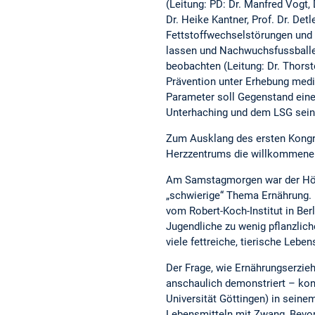
(Leitung: PD: Dr. Manfred Vogt,
Dr. Heike Kantner, Prof. Dr. De
Fettstoffwechselstörungen und i
lassen und Nachwuchsfussballer
beobachten (Leitung: Dr. Thorst
Prävention unter Erhebung medi
Parameter soll Gegenstand ein
Unterhaching und dem LSG sein
Zum Ausklang des ersten Kongr
Herzzentrums die willkommene G
Am Samstagmorgen war der Hörsa
„schwierige“ Thema Ernährung. D
vom Robert-Koch-Institut in Be
Jugendliche zu wenig pflanzlich
viele fettreiche, tierische Lebe
Der Frage, wie Ernährungserzieh
anschaulich demonstriert – kont
Universität Göttingen) in seine
Lebensmitteln mit Zwang, Bevor