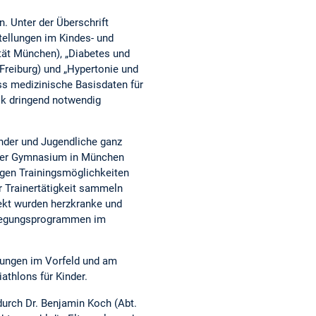
 Unter der Überschrift
tellungen im Kindes- und
ität München), „Diabetes und
 Freiburg) und „Hypertonie und
ass medizinische Basisdaten für
tik dringend notwendig
inder und Jugendliche ganz
rger Gymnasium in München
igen Trainingsmöglichkeiten
r Trainertätigkeit sammeln
jekt wurden herzkranke und
Bewegungsprogrammen im
chungen im Vorfeld und am
athlons für Kinder.
urch Dr. Benjamin Koch (Abt.