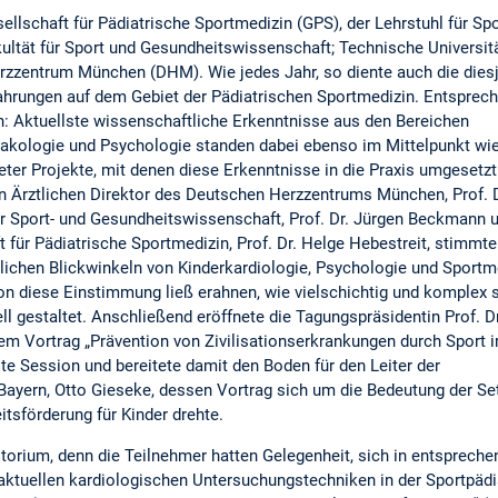
ellschaft für Pädiatrische Sportmedizin (GPS), der Lehrstuhl für Sp
ultät für Sport und Gesundheitswissenschaft; Technische Universit
zzentrum München (DHM). Wie jedes Jahr, so diente auch die diesj
hrungen auf dem Gebiet der Pädiatrischen Sportmedizin. Entsprec
n: Aktuellste wissenschaftliche Erkenntnisse aus den Bereichen
akologie und Psychologie standen dabei ebenso im Mittelpunkt wie
ter Projekte, mit denen diese Erkenntnisse in die Praxis umgesetzt
 Ärztlichen Direktor des Deutschen Herzzentrums München, Prof. 
ür Sport- und Gesundheitswissenschaft, Prof. Dr. Jürgen Beckmann 
t für Pädiatrische Sportmedizin, Prof. Dr. Helge Hebestreit, stimmte
lichen Blickwinkeln von Kinderkardiologie, Psychologie und Sportm
n diese Einstimmung ließ erahnen, wie vielschichtig und komplex s
ll gestaltet. Anschließend eröffnete die Tagungspräsidentin Prof. Dr
em Vortrag „Prävention von Zivilisationserkrankungen durch Sport 
ste Session und bereitete damit den Boden für den Leiter der
ayern, Otto Gieseke, dessen Vortrag sich um die Bedeutung der Se
itsförderung für Kinder drehte.
rium, denn die Teilnehmer hatten Gelegenheit, sich in entspreche
ktuellen kardiologischen Untersuchungstechniken in der Sportpädi