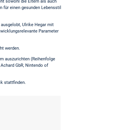
eht sowohl die Eltern als auch
en für einen gesunden Lebensstil
 ausgelobt, Ulrike Hegar mit
wicklungsrelevante Parameter
cht werden.
orm auszurichten (Reihenfolge
& Achard GbR, Nintendo of
k stattfinden.