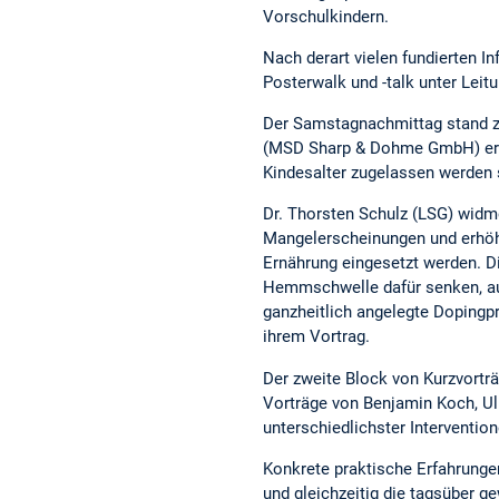
Vorschulkindern.
Nach derart vielen fundierten 
Posterwalk und -talk unter Leit
Der Samstagnachmittag stand z
(MSD Sharp & Dohme GmbH) erläu
Kindesalter zugelassen werden s
Dr. Thorsten Schulz (LSG) widm
Mangelerscheinungen und erhöhte
Ernährung eingesetzt werden. 
Hemmschwelle dafür senken, auc
ganzheitlich angelegte Dopingpr
ihrem Vortrag.
Der zweite Block von Kurzvorträ
Vorträge von Benjamin Koch, Ulr
unterschiedlichster Interventi
Konkrete praktische Erfahrung
und gleichzeitig die tagsüber 