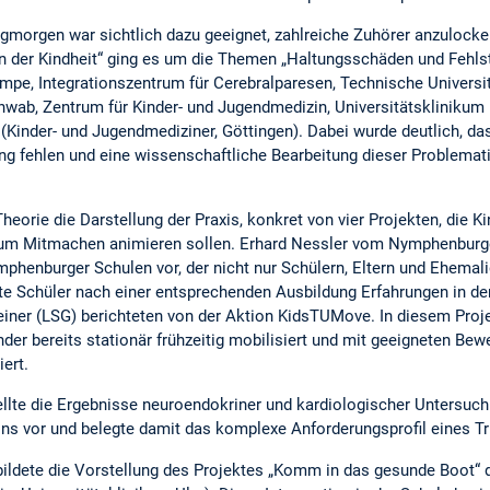
rgen war sichtlich dazu geeignet, zahlreiche Zuhörer anzulocken.
in der Kindheit“ ging es um die Themen „Haltungsschäden und Fehls
ampe, Integrationszentrum für Cerebralparesen, Technische Univers
 Schwab, Zentrum für Kinder- und Jugendmedizin, Universitätsklinikum
 (Kinder- und Jugendmediziner, Göttingen). Dabei wurde deutlich, d
ung fehlen und eine wissenschaftliche Bearbeitung dieser Problema
heorie die Darstellung der Praxis, konkret von vier Projekten, die K
 zum Mitmachen animieren sollen. Erhard Nessler vom Nymphenbu
mphenburger Schulen vor, der nicht nur Schülern, Eltern und Ehemal
rte Schüler nach einer entsprechenden Ausbildung Erfahrungen in de
Reiner (LSG) berichteten von der Aktion KidsTUMove. In diesem Pro
nder bereits stationär frühzeitig mobilisiert und mit geeigneten 
iert.
tellte die Ergebnisse neuroendokriner und kardiologischer Untersu
s vor und belegte damit das komplexe Anforderungsprofil eines Tri
ildete die Vorstellung des Projektes „Komm in das gesunde Boot“ d