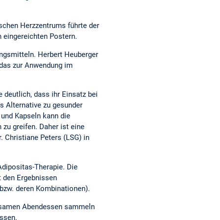
tschen Herzzentrums führte der
n eingereichten Postern.
gsmitteln. Herbert Heuberger
, das zur Anwendung im
eutlich, dass ihr Einsatz bei
s Alternative zu gesunder
 und Kapseln kann die
u greifen. Daher ist eine
. Christiane Peters (LSG) in
Adipositas-Therapie. Die
it den Ergebnissen
 bzw. deren Kombinationen).
einsamen Abendessen sammeln
assen.