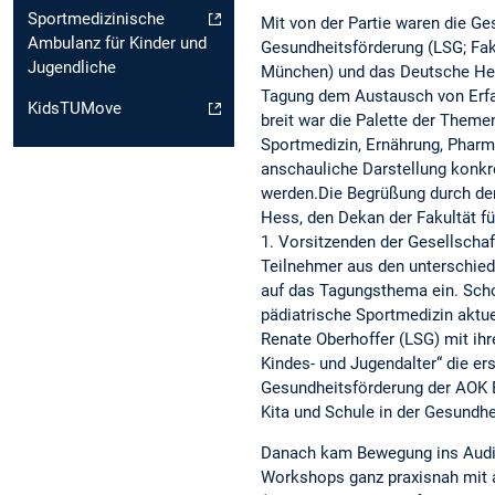
Sportmedizinische
Mit von der Partie waren die Ges
Ambulanz für Kinder und
Gesundheitsförderung (LSG; Fak
Jugendliche
München) und das Deutsche Her
Tagung dem Austausch von Erfa
KidsTUMove
breit war die Palette der Theme
Sportmedizin, Ernährung, Pharm
anschauliche Darstellung konkre
werden.Die Begrüßung durch den
Hess, den Dekan der Fakultät f
1. Vorsitzenden der Gesellschaf
Teilnehmer aus den unterschied
auf das Tagungsthema ein. Scho
pädiatrische Sportmedizin aktue
Renate Oberhoffer (LSG) mit ihr
Kindes- und Jugendalter“ die er
Gesundheitsförderung der AOK B
Kita und Schule in der Gesundhe
Danach kam Bewegung ins Audito
Workshops ganz praxisnah mit a