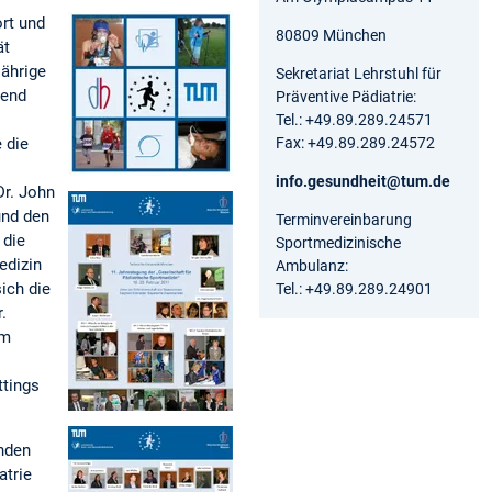
ort und
80809 München
ät
ährige
Sekretariat Lehrstuhl für
hend
Präventive Pädiatrie:
Tel.: +49.89.289.24571
 die
Fax: +49.89.289.24572
info.gesundheit@tum.de
Dr. John
und den
Terminvereinbarung
 die
Sportmedizinische
edizin
Ambulanz:
ich die
Tel.: +49.89.289.24901
.
im
ttings
nden
atrie