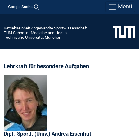
Menü
Google Suche
Betriebseinheit Angewandte Sportwissenschaft
TUM School of Medicine and Health
Technische Universität München
Lehrkraft für besondere Aufgaben
Dipl.-Sportl. (Univ.)
Andrea
Eisenhut