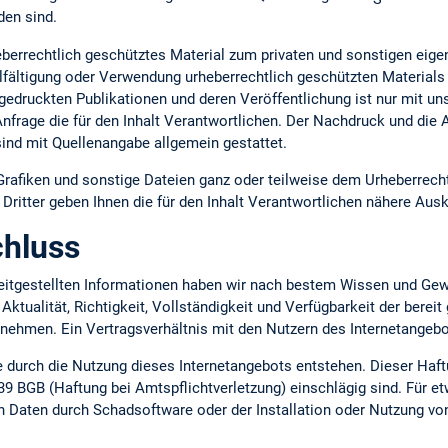
en sind.
heberrechtlich geschütztes Material zum privaten und sonstigen ei
lfältigung oder Verwendung urheberrechtlich geschützten Materials 
gedruckten Publikationen und deren Veröffentlichung ist nur mit uns
 Anfrage die für den Inhalt Verantwortlichen. Der Nachdruck und die
ind mit Quellenangabe allgemein gestattet.
 Grafiken und sonstige Dateien ganz oder teilweise dem Urheberrecht
ritter geben Ihnen die für den Inhalt Verantwortlichen nähere Ausk
hluss
ereitgestellten Informationen haben wir nach bestem Wissen und Gew
 Aktualität, Richtigkeit, Vollständigkeit und Verfügbarkeit der berei
ernehmen. Ein Vertragsverhältnis mit den Nutzern des Internetange
ie durch die Nutzung dieses Internetangebots entstehen. Dieser Haft
39 BGB (Haftung bei Amtspflichtverletzung) einschlägig sind. Für e
n Daten durch Schadsoftware oder der Installation oder Nutzung vo