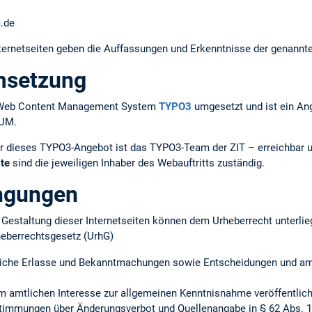
m.de
ernetseiten geben die Auffassungen und Erkenntnisse der genannt
msetzung
em Web Content Management System
TYPO3
umgesetzt und ist ein An
TUM.
r dieses TYPO3-Angebot ist das TYPO3-Team der ZIT – erreichbar 
lte
sind die jeweiligen Inhaber des Webauftritts zuständig.
ngungen
ie Gestaltung dieser Internetseiten können dem Urheberrecht unterlie
heberrechtsgesetz (UrhG)
iche Erlasse und Bekanntmachungen sowie Entscheidungen und amtl
m amtlichen Interesse zur allgemeinen Kenntnisnahme veröffentlich
timmungen über Änderungsverbot und Quellenangabe in § 62 Abs. 1 