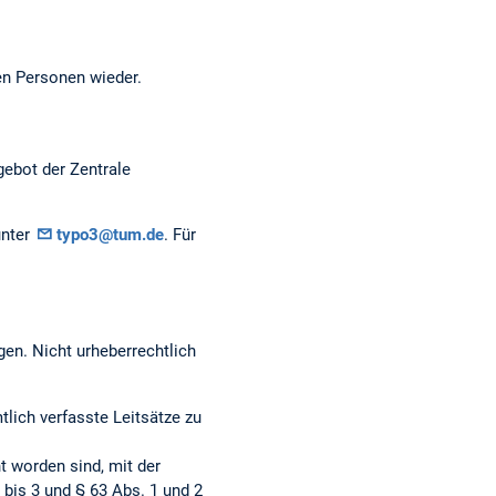
en Personen wieder.
gebot der Zentrale
unter
typo3@tum.de
. Für
gen. Nicht urheberrechtlich
ich verfasste Leitsätze zu
t worden sind, mit der
bis 3 und § 63 Abs. 1 und 2