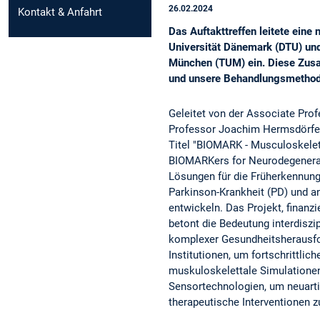
26.02.2024
Kontakt & Anfahrt
Das Auftakttreffen leitete ein
Universität Dänemark (DTU) un
München (TUM) ein. Diese Zusam
und unsere Behandlungsmethode
Geleitet von der Associate Prof
Professor Joachim Hermsdörfer
Titel "BIOMARK - Musculoskelet
BIOMARKers for Neurodegenerati
Lösungen für die Früherkennung
Parkinson-Krankheit (PD) und a
entwickeln. Das Projekt, finanz
betont die Bedeutung interdisz
komplexer Gesundheitsherausfor
Institutionen, um fortschrittlic
muskuloskelettale Simulationen
Sensortechnologien, um neuart
therapeutische Interventionen z