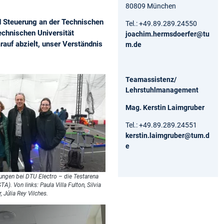
80809 München
d Steuerung an der Technischen
Tel.: +49.89.289.24550
chnischen Universität
joachim.hermsdoerfer@tu
auf abzielt, unser Verständnis
m.de
Teamassistenz/
Lehrstuhlmanagement
Mag. Kerstin Laimgruber
Tel.: +49.89.289.24551
kerstin.laimgruber@tum.d
e
tungen bei DTU Electro – die Testarena
). Von links: Paula Villa Fulton, Silvia
 Júlia Rey Vilches.