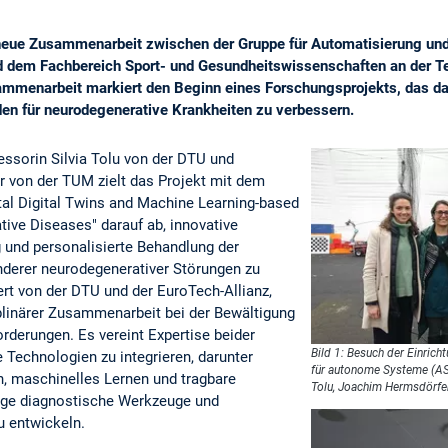
e neue Zusammenarbeit zwischen der Gruppe für Automatisierung un
d dem Fachbereich Sport- und Gesundheitswissenschaften an der Te
menarbeit markiert den Beginn eines Forschungsprojekts, das dar
n für neurodegenerative Krankheiten zu verbessern.
essorin Silvia Tolu von der DTU und
 von der TUM zielt das Projekt mit dem
al Digital Twins and Machine Learning-based
ve Diseases" darauf ab, innovative
 und personalisierte Behandlung der
nderer neurodegenerativer Störungen zu
iert von der DTU und der EuroTech-Allianz,
iplinärer Zusammenarbeit bei der Bewältigung
derungen. Es vereint Expertise beider
Bild 1: Besuch der Einrich
he Technologien zu integrieren, darunter
für autonome Systeme (ASTA
, maschinelles Lernen und tragbare
Tolu, Joachim Hermsdörfer,
ige diagnostische Werkzeuge und
u entwickeln.