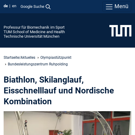
Menü
de
en
Google Suche
Professur für Biomechanik im Sport
TUM School of Medicine and Health
Technische Universität München
Startseite/Aktuelles
Olympiastützpunkt
Bundesleistungszentrum Ruhpolding
Biathlon, Skilanglauf,
Eisschnelllauf und Nordische
Kombination