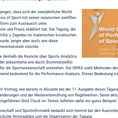
eigen, dass sich der zweijährliche World
is of Sport mit seiner inzwischen zwölften
ttform zum Austausch unter
ie und Praxis etabliert hat. Die Tagung, die
lište u Zagrebu im malerischen kroatischen
urde, zeigte aber auch, wie diese
iterentwickeln möchte.
 deshalb die Keynote über Sports Analytics
 der präsentierte wie durch (kommerzielle)
für die Sportwissenschaft entstehen. Die ISPAS sieht Methoden der
mend bedeutend für die Performance Analysis. Dieser Bedeutung so
m Vortrag, wie bereits in Alicante bei der 11. Ausgabe dieser Tagung
änderungen und der Weiterentwicklung von Regelwerken. Seine aktu
ingeführten Shot Clock im Tennis lieferten dafür ein gutes Beispiel.
enschaft und Sportinformatik bedankt sich hiermit bei den Ausrichte
herzliche Atmosphäre und die Organisation der Tagung.