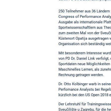
250 Teilnehmer aus 36 Ländern z
Congress of Performance Analys
Ausgabe als internationale Pla
Sportwissenschaftlern aus Theor
zum zweiten Mal von der Sveuči
Küstenort Opatija ausgetragen w
Organisation sich beständig we
Mit besonderem Interesse wurde
von PD Dr. Daniel Link verfolgt,
Sportdaten neue Möglichkeiten 
Maschinelles Lernen, als zuneh
Rechnung getragen werden.
Dr. Otto Kolbinger warb in seine
Perfomance Analysts bei Regel
kürzlich bei den US Open 2018 e
Der Lehrstuhl für Trainingswiss
Sveučilište u Zagrebu, für die 