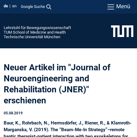
Menü
de
en
Google Suche
Lehrstuhl für Bewegungswissenschaft
TUM School of Medicine and Health
Technische Universität München
Neuer Artikel im "Journal of
Neuroengineering and
Rehabilitation (JNER)"
erschienen
05.08.2019
Baur, K., Rohrbach, N., Hermsdörfer, J., Riener, R., & Klamroth-
Marganska, V. (2019). The “Beam-Me-In Strategy”–remote
haptic therapist-patient interaction with two exoskeletons for