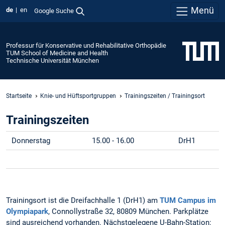
Menü
de
en
Google Suche
Professur für Konservative und Rehabilitative Orthopädie
TUM School of Medicine and Health
Technische Universität München
Startseite
Knie- und Hüftsportgruppen
Trainingszeiten / Trainingsort
Trainingszeiten
Donnerstag
15.00 - 16.00
DrH1
Trainingsort ist die Dreifachhalle 1 (DrH1) am
TUM Campus im
Olympiapark
, Connollystraße 32, 80809 München. Parkplätze
sind ausreichend vorhanden. Nächstgelegene U-Bahn-Station: