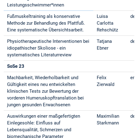
Leistungsschwimmer*innen
Fußmuskeltraining als konservative
Luisa
deu
Methode zur Behandlung des Plattfuß.
Carlotta
Eine systematische Übersichtsarbeit.
Rehschütz
Physiotherapeutische Interventionen bei
Tatjana
deu
idiopathischer Skoliose - ein
Ebner
systematisches Literaturreview
SoSe 23
Machbarkeit, Wiederholbarkeit und
Felix
eng
Gültigkeit eines neu entwickelten
Zierwald
klinischen Tests zur Bewertung der
vorderen Humeruskopftranslation bei
jungen gesunden Erwachsenen
Auswirkungen einer maßgefertigten
Maximilian
deu
Einlegesohle: Einfluss auf
Starkmann
Lebensqualität, Schmerzen und
biomechanische Parameter