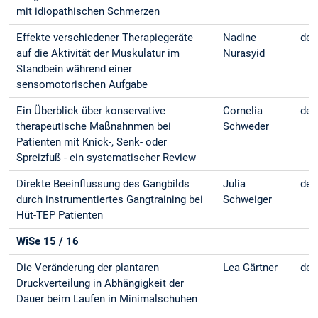
mit idiopathischen Schmerzen
Effekte verschiedener Therapiegeräte
Nadine
deu
auf die Aktivität der Muskulatur im
Nurasyid
Standbein während einer
sensomotorischen Aufgabe
Ein Überblick über konservative
Cornelia
deu
therapeutische Maßnahnmen bei
Schweder
Patienten mit Knick-, Senk- oder
Spreizfuß - ein systematischer Review
Direkte Beeinflussung des Gangbilds
Julia
deu
durch instrumentiertes Gangtraining bei
Schweiger
Hüt-TEP Patienten
WiSe 15 / 16
Die Veränderung der plantaren
Lea Gärtner
deu
Druckverteilung in Abhängigkeit der
Dauer beim Laufen in Minimalschuhen