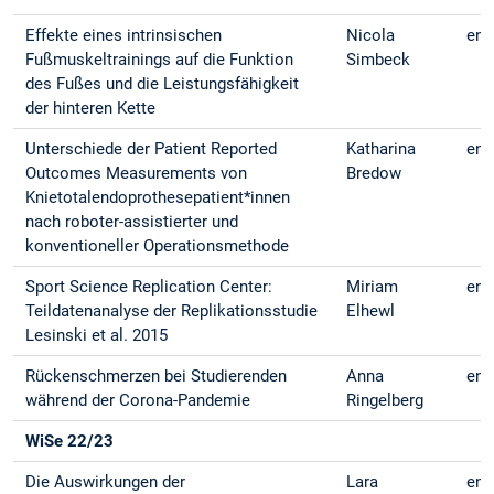
Effekte eines intrinsischen
Nicola
eng
Fußmuskeltrainings auf die Funktion
Simbeck
des Fußes und die Leistungsfähigkeit
der hinteren Kette
Unterschiede der Patient Reported
Katharina
eng
Outcomes Measurements von
Bredow
Knietotalendoprothesepatient*innen
nach roboter-assistierter und
konventioneller Operationsmethode
Sport Science Replication Center:
Miriam
eng
Teildatenanalyse der Replikationsstudie
Elhewl
Lesinski et al. 2015
Rückenschmerzen bei Studierenden
Anna
eng
während der Corona-Pandemie
Ringelberg
WiSe 22/23
Die Auswirkungen der
Lara
eng