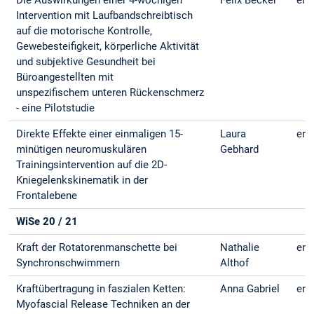
Die Auswirkungen einer 4-wöchigen
Felix Becker
eng
Intervention mit Laufbandschreibtisch
auf die motorische Kontrolle,
Gewebesteifigkeit, körperliche Aktivität
und subjektive Gesundheit bei
Büroangestellten mit
unspezifischem unteren Rückenschmerz
- eine Pilotstudie
Direkte Effekte einer einmaligen 15-
Laura
eng
minütigen neuromuskulären
Gebhard
Trainingsintervention auf die 2D-
Kniegelenkskinematik in der
Frontalebene
WiSe 20 / 21
Kraft der Rotatorenmanschette bei
Nathalie
eng
Synchronschwimmern
Althof
Kraftübertragung in faszialen Ketten:
Anna Gabriel
eng
Myofascial Release Techniken an der