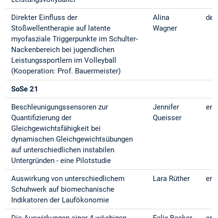
Direkter Einfluss der
Alina
deu
Stoßwellentherapie auf latente
Wagner
myofasziale Triggerpunkte im Schulter-
Nackenbereich bei jugendlichen
Leistungssportlern im Volleyball
(Kooperation: Prof. Bauermeister)
SoSe 21
Beschleunigungssensoren zur
Jennifer
eng
Quantifizierung der
Queisser
Gleichgewichtsfähigkeit bei
dynamischen Gleichgewichtsübungen
auf unterschiedlichen instabilen
Untergründen - eine Pilotstudie
Auswirkung von unterschiedlichem
Lara Rüther
eng
Schuhwerk auf biomechanische
Indikatoren der Laufökonomie