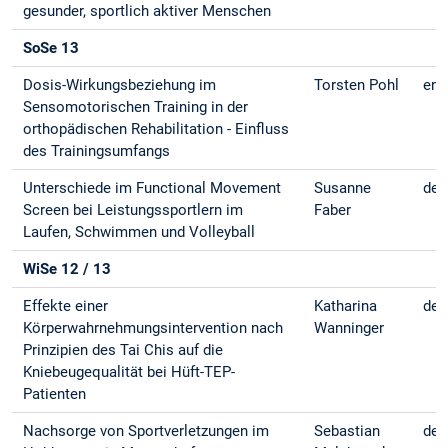
gesunder, sportlich aktiver Menschen
SoSe 13
Dosis-Wirkungsbeziehung im
Torsten Pohl
eng
Sensomotorischen Training in der
orthopädischen Rehabilitation - Einfluss
des Trainingsumfangs
Unterschiede im Functional Movement
Susanne
deu
Screen bei Leistungssportlern im
Faber
Laufen, Schwimmen und Volleyball
WiSe 12 / 13
Effekte einer
Katharina
deu
Körperwahrnehmungsintervention nach
Wanninger
Prinzipien des Tai Chis auf die
Kniebeugequalität bei Hüft-TEP-
Patienten
Nachsorge von Sportverletzungen im
Sebastian
deu