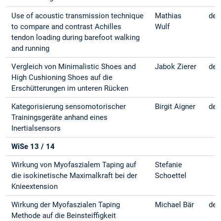
Use of acoustic transmission technique
Mathias
de
to compare and contrast Achilles
Wulf
tendon loading during barefoot walking
and running
Vergleich von Minimalistic Shoes and
Jabok Zierer
deu
High Cushioning Shoes auf die
Erschütterungen im unteren Rücken
Kategorisierung sensomotorischer
Birgit Aigner
deu
Trainingsgeräte anhand eines
Inertialsensors
WiSe 13 / 14
Wirkung von Myofaszialem Taping auf
Stefanie
die isokinetische Maximalkraft bei der
Schoettel
Knieextension
Wirkung der Myofaszialen Taping
Michael Bär
deu
Methode auf die Beinsteiffigkeit