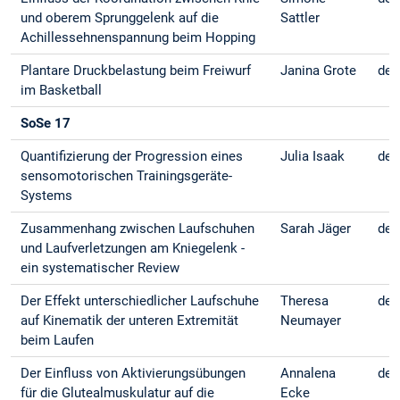
und oberem Sprunggelenk auf die
Sattler
Achillessehnenspannung beim Hopping
Plantare Druckbelastung beim Freiwurf
Janina Grote
deu
im Basketball
SoSe 17
Quantifizierung der Progression eines
Julia Isaak
deu
sensomotorischen Trainingsgeräte-
Systems
Zusammenhang zwischen Laufschuhen
Sarah Jäger
deu
und Laufverletzungen am Kniegelenk -
ein systematischer Review
Der Effekt unterschiedlicher Laufschuhe
Theresa
deu
auf Kinematik der unteren Extremität
Neumayer
beim Laufen
Der Einfluss von Aktivierungsübungen
Annalena
deu
für die Glutealmuskulatur auf die
Ecke