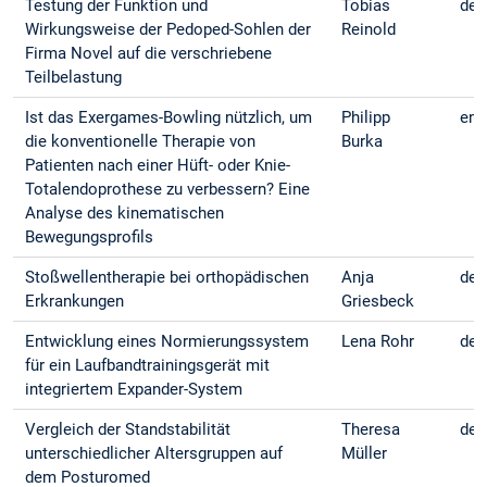
Testung der Funktion und
Tobias
deu
Wirkungsweise der Pedoped-Sohlen der
Reinold
Firma Novel auf die verschriebene
Teilbelastung
Ist das Exergames-Bowling nützlich, um
Philipp
eng
die konventionelle Therapie von
Burka
Patienten nach einer Hüft- oder Knie-
Totalendoprothese zu verbessern? Eine
Analyse des kinematischen
Bewegungsprofils
Stoßwellentherapie bei orthopädischen
Anja
deu
Erkrankungen
Griesbeck
Entwicklung eines Normierungssystem
Lena Rohr
deu
für ein Laufbandtrainingsgerät mit
integriertem Expander-System
Vergleich der Standstabilität
Theresa
deu
unterschiedlicher Altersgruppen auf
Müller
dem Posturomed