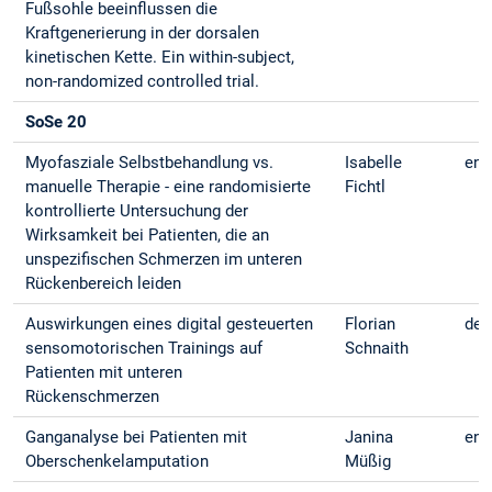
Fußsohle beeinflussen die
Kraftgenerierung in der dorsalen
kinetischen Kette. Ein within-subject,
non-randomized controlled trial.
SoSe 20
Myofasziale Selbstbehandlung vs.
Isabelle
eng
manuelle Therapie - eine randomisierte
Fichtl
kontrollierte Untersuchung der
Wirksamkeit bei Patienten, die an
unspezifischen Schmerzen im unteren
Rückenbereich leiden
Auswirkungen eines digital gesteuerten
Florian
deu
sensomotorischen Trainings auf
Schnaith
Patienten mit unteren
Rückenschmerzen
Ganganalyse bei Patienten mit
Janina
eng
Oberschenkelamputation
Müßig