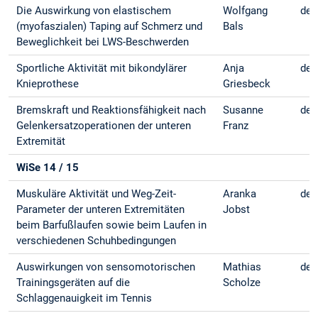
Die Auswirkung von elastischem
Wolfgang
deu
(myofaszialen) Taping auf Schmerz und
Bals
Beweglichkeit bei LWS-Beschwerden
Sportliche Aktivität mit bikondylärer
Anja
deu
Knieprothese
Griesbeck
Bremskraft und Reaktionsfähigkeit nach
Susanne
deu
Gelenkersatzoperationen der unteren
Franz
Extremität
WiSe 14 / 15
Muskuläre Aktivität und Weg-Zeit-
Aranka
deu
Parameter der unteren Extremitäten
Jobst
beim Barfußlaufen sowie beim Laufen in
verschiedenen Schuhbedingungen
Auswirkungen von sensomotorischen
Mathias
deu
Trainingsgeräten auf die
Scholze
Schlaggenauigkeit im Tennis