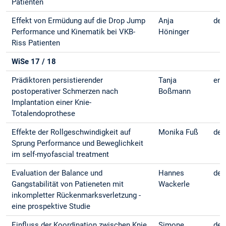
Patienten
Effekt von Ermüdung auf die Drop Jump
Anja
deu
Performance und Kinematik bei VKB-
Höninger
Riss Patienten
WiSe 17 / 18
Prädiktoren persistierender
Tanja
eng
postoperativer Schmerzen nach
Boßmann
Implantation einer Knie-
Totalendoprothese
Effekte der Rollgeschwindigkeit auf
Monika Fuß
deu
Sprung Performance und Beweglichkeit
im self-myofascial treatment
Evaluation der Balance und
Hannes
deu
Gangstabilität von Patieneten mit
Wackerle
inkompletter Rückenmarksverletzung -
eine prospektive Studie
Einfluss der Koordination zwischen Knie
Simone
deu