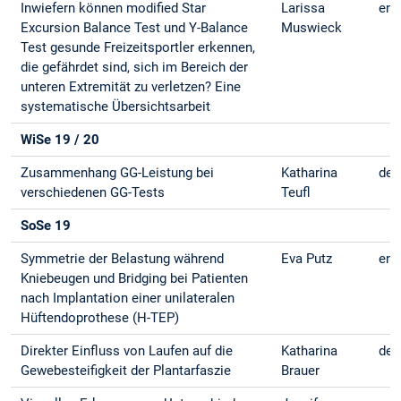
Inwiefern können modified Star
Larissa
eng
Excursion Balance Test und Y-Balance
Muswieck
Test gesunde Freizeitsportler erkennen,
die gefährdet sind, sich im Bereich der
unteren Extremität zu verletzen? Eine
systematische Übersichtsarbeit
WiSe 19 / 20
Zusammenhang GG-Leistung bei
Katharina
deu
verschiedenen GG-Tests
Teufl
SoSe 19
Symmetrie der Belastung während
Eva Putz
eng
Kniebeugen und Bridging bei Patienten
nach Implantation einer unilateralen
Hüftendoprothese (H-TEP)
Direkter Einfluss von Laufen auf die
Katharina
deu
Gewebesteifigkeit der Plantarfaszie
Brauer