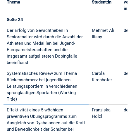
Thema
Student:in
ver
in:
SoSe 24
Der Erfolg von Gewichtheben in
Mehmet Ali
deu
Seniorenalter wird durch die Anzahl der
Ilisay
Athleten und Medaillen bei Jugend-
Europameisterschaften und die
insgesamt aufgelisteten Dopingfälle
beeinflusst
Systematisches Review zum Thema
Carola
deu
Rückenschmerz bei jugendlichen
Kirchhofer
Leistungssportlern in verschiedenen
sprunglastigen Sportarten (Working
Title)
Effektivität eines 5-wöchigen
Franziska
deu
präventiven Übungsprogramms zum
Hölzl
Ausgleich von Dysbalancen auf die Kraft
und Beweglichkeit der Schulter bei