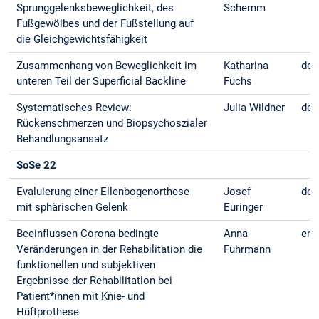
Sprunggelenksbeweglichkeit, des
Schemm
Fußgewölbes und der Fußstellung auf
die Gleichgewichtsfähigkeit
Zusammenhang von Beweglichkeit im
Katharina
deu
unteren Teil der Superficial Backline
Fuchs
Systematisches Review:
Julia Wildner
deu
Rückenschmerzen und Biopsychoszialer
Behandlungsansatz
SoSe 22
Evaluierung einer Ellenbogenorthese
Josef
deu
mit sphärischen Gelenk
Euringer
Beeinflussen Corona-bedingte
Anna
eng
Veränderungen in der Rehabilitation die
Fuhrmann
funktionellen und subjektiven
Ergebnisse der Rehabilitation bei
Patient*innen mit Knie- und
Hüftprothese