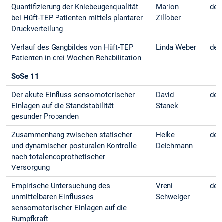
Quantifizierung der Kniebeugenqualität
Marion
deu
bei Hüft-TEP Patienten mittels plantarer
Zillober
Druckverteilung
Verlauf des Gangbildes von Hüft-TEP
Linda Weber
deu
Patienten in drei Wochen Rehabilitation
SoSe 11
Der akute Einfluss sensomotorischer
David
deu
Einlagen auf die Standstabilität
Stanek
gesunder Probanden
Zusammenhang zwischen statischer
Heike
deu
und dynamischer posturalen Kontrolle
Deichmann
nach totalendoprothetischer
Versorgung
Empirische Untersuchung des
Vreni
deu
unmittelbaren Einflusses
Schweiger
sensomotorischer Einlagen auf die
Rumpfkraft