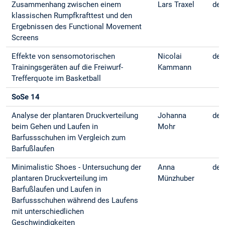
Zusammenhang zwischen einem
Lars Traxel
deu
klassischen Rumpfkrafttest und den
Ergebnissen des Functional Movement
Screens
Effekte von sensomotorischen
Nicolai
deu
Trainingsgeräten auf die Freiwurf-
Kammann
Trefferquote im Basketball
SoSe 14
Analyse der plantaren Druckverteilung
Johanna
deu
beim Gehen und Laufen in
Mohr
Barfussschuhen im Vergleich zum
Barfußlaufen
Minimalistic Shoes - Untersuchung der
Anna
deu
plantaren Druckverteilung im
Münzhuber
Barfußlaufen und Laufen in
Barfussschuhen während des Laufens
mit unterschiedlichen
Geschwindigkeiten