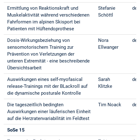
Ermittlung von Reaktionskraft und
Stefanie
deu
Muskelaktivität während verschiedenen
Schöttl
Fahrformen im alpinen Skisport bei
Patienten mit Hüftendoprothese
Dosis-Wirkungsbeziehung von
Nora
deu
sensomotorischem Training zur
Ellwanger
Prävention von Verletzungen der
unteren Extremität - eine beschreibende
Übersichtsarbeit
Auswirkungen eines self-myofasical
Sarah
deu
release-Trainings mit der BLackroll auf
Klitzke
die dynamische posturale Kontrolle
Die tageszeitlich bedingten
Tim Noack
deu
Auswirkungen einer läuferischen Einheit
auf die Herzratenvariabilität im Feldtest
SoSe 15