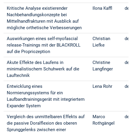
Kritische Analyse existierender
Ilona Kaffl
deu
Nachbehandlungskonzepte bei
Mittelhandfrakturen mit Ausblick auf
mögliche orthetische Verbesserungen
Auswirkungen eines self-myofascial
Christian
deu
release-Trainings mit der BLACKROLL
Liefke
auf die Propriozeption
Akute Effekte des Laufens in
Christine
deu
minimalistischem Schuhwerk auf die
Langfinger
Lauftechnik
Entwicklung eines
Lena Rohr
deu
Normierungssystems für ein
Laufbandtrainingsgerät mit integriertem
Expander System
Vergleich des unmittelbaren Effekts auf
Marco
deu
die passive Doralflexion des oberen
Rothgängel
Sprunggelenks zwischen einer