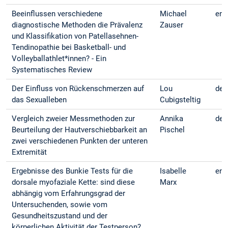
Beeinflussen verschiedene
Michael
eng
diagnostische Methoden die Prävalenz
Zauser
und Klassifikation von Patellasehnen-
Tendinopathie bei Basketball- und
Volleyballathlet*innen? - Ein
Systematisches Review
Der Einfluss von Rückenschmerzen auf
Lou
deu
das Sexualleben
Cubigsteltig
Vergleich zweier Messmethoden zur
Annika
deu
Beurteilung der Hautverschiebbarkeit an
Pischel
zwei verschiedenen Punkten der unteren
Extremität
Ergebnisse des Bunkie Tests für die
Isabelle
eng
dorsale myofaziale Kette: sind diese
Marx
abhängig vom Erfahrungsgrad der
Untersuchenden, sowie vom
Gesundheitszustand und der
körperlichen Aktivität der Testperson?