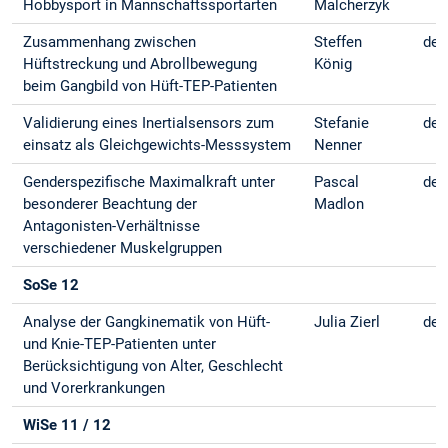
Hobbysport in Mannschaftssportarten
Malcherzyk
Zusammenhang zwischen
Steffen
deu
Hüftstreckung und Abrollbewegung
König
beim Gangbild von Hüft-TEP-Patienten
Validierung eines Inertialsensors zum
Stefanie
deu
einsatz als Gleichgewichts-Messsystem
Nenner
Genderspezifische Maximalkraft unter
Pascal
deu
besonderer Beachtung der
Madlon
Antagonisten-Verhältnisse
verschiedener Muskelgruppen
SoSe 12
Analyse der Gangkinematik von Hüft-
Julia Zierl
deu
und Knie-TEP-Patienten unter
Berücksichtigung von Alter, Geschlecht
und Vorerkrankungen
WiSe 11 / 12