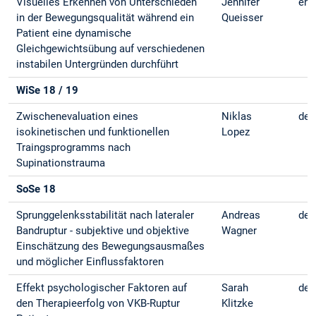
Visuelles Erkennen von Unterschieden
Jennifer
eng
in der Bewegungsqualität während ein
Queisser
Patient eine dynamische
Gleichgewichtsübung auf verschiedenen
instabilen Untergründen durchführt
WiSe 18 / 19
Zwischenevaluation eines
Niklas
deu
isokinetischen und funktionellen
Lopez
Traingsprogramms nach
Supinationstrauma
SoSe 18
Sprunggelenksstabilität nach lateraler
Andreas
deu
Bandruptur - subjektive und objektive
Wagner
Einschätzung des Bewegungsausmaßes
und möglicher Einflussfaktoren
Effekt psychologischer Faktoren auf
Sarah
deu
den Therapieerfolg von VKB-Ruptur
Klitzke