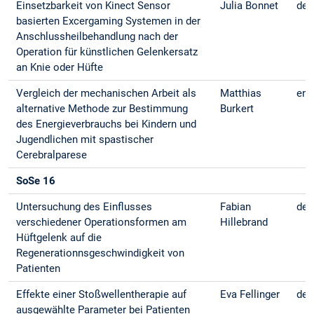
Einsetzbarkeit von Kinect Sensor
Julia Bonnet
deu
basierten Excergaming Systemen in der
Anschlussheilbehandlung nach der
Operation für künstlichen Gelenkersatz
an Knie oder Hüfte
Vergleich der mechanischen Arbeit als
Matthias
eng
alternative Methode zur Bestimmung
Burkert
des Energieverbrauchs bei Kindern und
Jugendlichen mit spastischer
Cerebralparese
SoSe 16
Untersuchung des Einflusses
Fabian
deu
verschiedener Operationsformen am
Hillebrand
Hüftgelenk auf die
Regenerationnsgeschwindigkeit von
Patienten
Effekte einer Stoßwellentherapie auf
Eva Fellinger
deu
ausgewählte Parameter bei Patienten