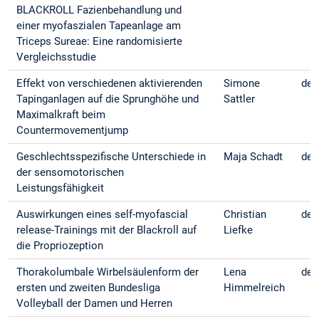
BLACKROLL Fazienbehandlung und
einer myofaszialen Tapeanlage am
Triceps Sureae: Eine randomisierte
Vergleichsstudie
Effekt von verschiedenen aktivierenden
Simone
deu
Tapinganlagen auf die Sprunghöhe und
Sattler
Maximalkraft beim
Countermovementjump
Geschlechtsspezifische Unterschiede in
Maja Schadt
deu
der sensomotorischen
Leistungsfähigkeit
Auswirkungen eines self-myofascial
Christian
deu
release-Trainings mit der Blackroll auf
Liefke
die Propriozeption
Thorakolumbale Wirbelsäulenform der
Lena
deu
ersten und zweiten Bundesliga
Himmelreich
Volleyball der Damen und Herren