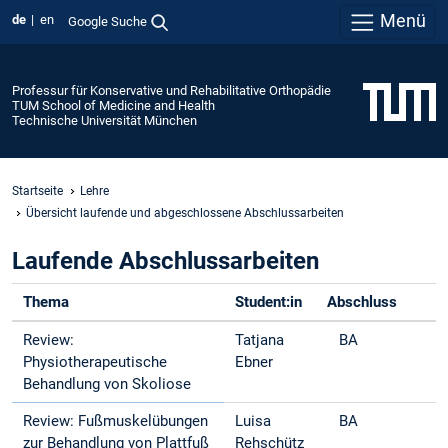
Menü
de
en
Google Suche
Professur für Konservative und Rehabilitative Orthopädie
TUM School of Medicine and Health
Technische Universität München
Startseite
Lehre
Übersicht laufende und abgeschlossene Abschlussarbeiten
Laufende Abschlussarbeiten
Thema
Student:in
Abschluss
Review:
Tatjana
BA
Physiotherapeutische
Ebner
Behandlung von Skoliose
Review: Fußmuskelübungen
Luisa
BA
zur Behandlung von Plattfuß
Rehschütz