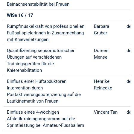
Beinachsenstabilität bei Frauen
WiSe 16 / 17
Rumpfmuskelkraft von professionellen
Barbara
deu
Fußballspielerinnen in Zusammenhang
Gruber
mit Knieverletzungen
Quantifizierung sensomotorischer
Doreen
deu
Übungen auf verschiedenen
Mense
Trainingsgeräten für die
Knierehabilitation
Einfluss einer Hüftabduktoren
Henrike
deu
Intervention durch
Reinecke
Postaktivierungspotenzierung auf die
Laufkinematik von Frauen
Einfluss eines 4-wöchigen
Vincent Tan
deu
Athletiktrainingprogramms auf die
Sprintleistung bei Amateur-Fussballern