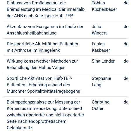
Einfluss von Ermüdung auf die
Tobias
deu
Bremsleistung im Medical Car innerhalb
Kuchenbauer
der AHB nach Knie- oder Hüft-TEP
Akzeptanz von Exergames im Laufe der
Julia
deu
Anschluss­heilbahandlung
Wingert
Die sportliche Aktivität bei Patienten
Fabian
deu
mit Arthrose im Kniegelenk
Käsbauer
Wirkung konservativer Methoden zur
Sina Lender
deu
Behandlung des Hallux Valgus
Sportliche Aktivität von Hüft-TEP-
Stephanie
deu
Patienten - Erhebung anhand des
Lang
Münchner Sportaktivitätsfragebogens
Bioimpedanzanalyse zur Messung der
Christine
deu
Körperzusammensetzung: Unterschied
Ostler
zwischen operierter und nicht operierter
Seite nach endoprothetischem
Gelenkersatz