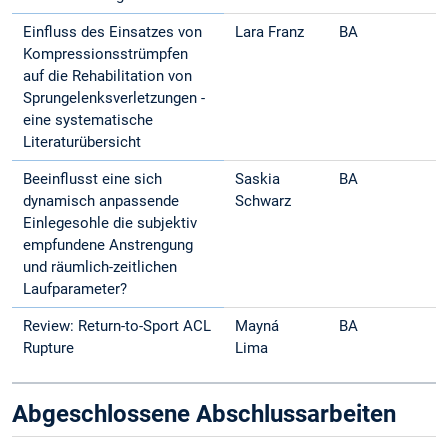
Einfluss des Einsatzes von
Lara Franz
BA
Kompressionsstrümpfen
auf die Rehabilitation von
Sprungelenksverletzungen -
eine systematische
Literaturübersicht
Beeinflusst eine sich
Saskia
BA
dynamisch anpassende
Schwarz
Einlegesohle die subjektiv
empfundene Anstrengung
und räumlich-zeitlichen
Laufparameter?
Review: Return-to-Sport ACL
Mayná
BA
Rupture
Lima
Abgeschlossene Abschlussarbeiten