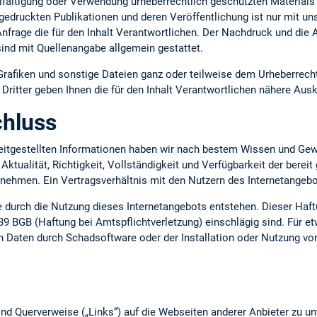
lfältigung oder Verwendung urheberrechtlich geschützten Materials 
gedruckten Publikationen und deren Veröffentlichung ist nur mit uns
 Anfrage die für den Inhalt Verantwortlichen. Der Nachdruck und die
ind mit Quellenangabe allgemein gestattet.
 Grafiken und sonstige Dateien ganz oder teilweise dem Urheberrecht
ritter geben Ihnen die für den Inhalt Verantwortlichen nähere Ausk
hluss
ereitgestellten Informationen haben wir nach bestem Wissen und Gew
 Aktualität, Richtigkeit, Vollständigkeit und Verfügbarkeit der berei
ernehmen. Ein Vertragsverhältnis mit den Nutzern des Internetange
ie durch die Nutzung dieses Internetangebots entstehen. Dieser Haft
39 BGB (Haftung bei Amtspflichtverletzung) einschlägig sind. Für e
n Daten durch Schadsoftware oder der Installation oder Nutzung vo
nd Querverweise („Links“) auf die Webseiten anderer Anbieter zu un