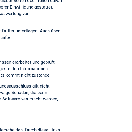
dieser Seiten oder Teilen davon
erer Einwilligung gestattet.
 Auswertung von
 Dritter unterliegen. Auch über
ünfte.
issen erarbeitet und geprüft.
t gestellten Informationen
bots kommt nicht zustande.
ungsausschluss gilt nicht,
twaige Schäden, die beim
n Software verursacht werden,
terscheiden. Durch diese Links