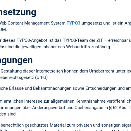
msetzung
em Web Content Management System
TYPO3
umgesetzt und ist ein An
TUM.
r dieses TYPO3-Angebot ist das TYPO3-Team der ZIT – erreichbar 
lte
sind die jeweiligen Inhaber des Webauftritts zuständig.
ngungen
ie Gestaltung dieser Internetseiten können dem Urheberrecht unterlie
heberrechtsgesetz (UrhG)
iche Erlasse und Bekanntmachungen sowie Entscheidungen und amtl
m amtlichen Interesse zur allgemeinen Kenntnisnahme veröffentlich
timmungen über Änderungsverbot und Quellenangabe in § 62 Abs. 1 
en sind.
heberrechtlich geschütztes Material zum privaten und sonstigen ei