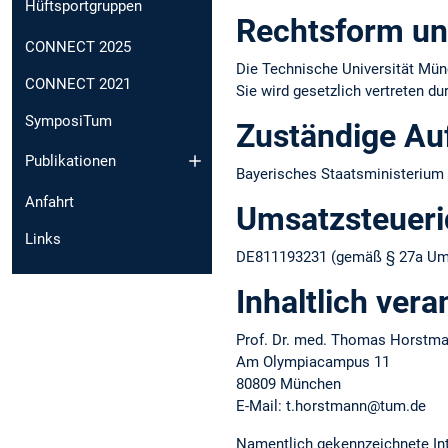
Hüftsportgruppen
Rechtsform un
CONNECT 2025
Die Technische Universität Münc
CONNECT 2021
Sie wird gesetzlich vertreten d
SymposiTum
Zuständige Au
Publikationen
Bayerisches Staatsministerium 
Anfahrt
Umsatzsteuer­i
Links
DE811193231 (gemäß § 27a Ums
Inhaltlich vera
Prof. Dr. med. Thomas Horstm
Am Olympiacampus 11
80809 München
E-Mail: t.horstmann@tum.de
Namentlich gekennzeichnete Int