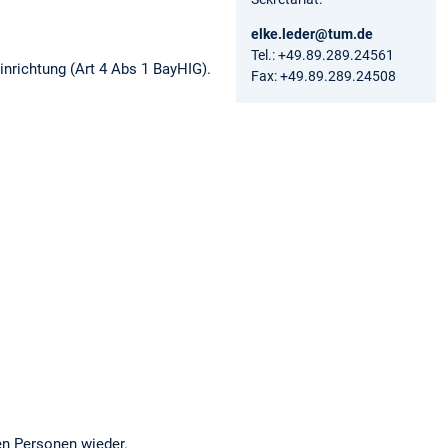
elke.leder@tum.de
Tel.: +49.89.289.24561
inrichtung (Art 4 Abs 1 BayHIG).
Fax: +49.89.289.24508
en Personen wieder.