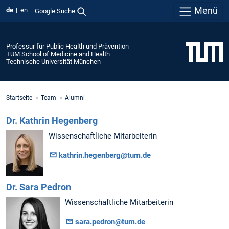
Menü
de
en
Google Suche
Professur für Public Health und Prävention
TUM School of Medicine and Health
Technische Universität München
Startseite
Team
Alumni
Dr. Kathrin Hegenberg
Wissenschaftliche Mitarbeiterin
kathrin.hegenberg@tum.de
Dr. Sara Pedron
Wissenschaftliche Mitarbeiterin
sara.pedron@tum.de