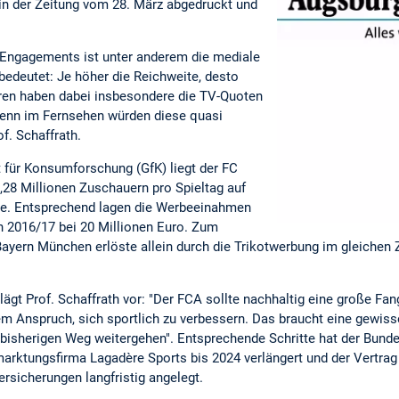
 in der Zeitung vom 28. März abgedruckt und
-Engagements ist unter anderem die mediale
bedeutet: Je höher die Reichweite, desto
oren haben dabei insbesondere die TV-Quoten
Denn im Fernsehen würden diese quasi
f. Schaffrath.
t für Konsumforschung (GfK) liegt der FC
,28 Millionen Zuschauern pro Spieltag auf
lle. Entsprechend lagen die Werbeeinahmen
n 2016/17 bei 20 Millionen Euro. Zum
ayern München erlöste allein durch die Trikotwerbung im gleichen 
gt Prof. Schaffrath vor: "Der FCA sollte nachhaltig eine große Fa
em Anspruch, sich sportlich zu verbessern. Das braucht eine gewiss
 bisherigen Weg weitergehen". Entsprechende Schritte hat der Bundesl
marktungsfirma Lagadère Sports bis 2024 verlängert und der Vertra
sicherungen langfristig angelegt.