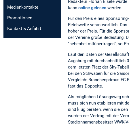
Redakteur Florian Eisele wurde
Medienkontakte
kann
online gelesen
werden.
Promotionen
Für den Preis eines Sponsoring
Reichweite verantwortlich. Das 
Kontakt & Anfahrt
höher der Preis. Für die Spons
der Vereine große Bedeutung. 
"nebenbei mitübertragen", so Pro
Laut den Daten der Gesellschaf
Augsburg mit durchschnittlich 0
dem letzten Platz der Sky-Tabe
bei den Schwaben für die Saiso
Vergleich: Branchenprimus FC B
fast das Doppelte.
Als möglichen Lösungsweg schlä
muss sich nun etablieren mit d
sind klug beraten, wenn sie den
wurden der Vertrag mit der Ver
Stadionnamensbesitzer WWK-Ver