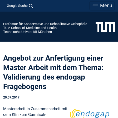
Menü
Google Suche
Professur für Konservative und Rehabilitative Orthopädie
TUM School of Medicine and Health
Technische Universität München
Angebot zur Anfertigung einer
Master Arbeit mit dem Thema:
Validierung des endogap
Fragebogens
20.07.2017
Masterarbeit in Zusammenarbeit mit
dem Klinikum Garmisch-