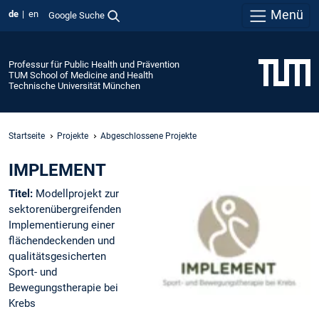
Menü
de
en
Google Suche
Professur für Public Health und Prävention
TUM School of Medicine and Health
Technische Universität München
Startseite
Projekte
Abgeschlossene Projekte
IMPLEMENT
Titel:
Modellprojekt zur
sektorenübergreifenden
Implementierung einer
flächendeckenden und
qualitätsgesicherten
Sport- und
Bewegungstherapie bei
Krebs